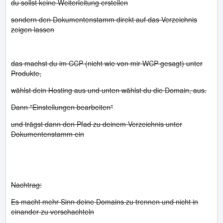
du sollst keine Weiterleitung erstellen
sondern den Dokumentenstamm direkt auf das Verzeichnis
zeigen lassen
das machst du im CCP (nicht wie von mir WCP gesagt) unter
Produkte,
wählst dein Hosting aus und unten wählst du die Domain, aus.
Dann "Einstellungen bearbeiten"
und trägst dann den Pfad zu deinem Verzeichnis unter
Dokumentenstamm ein
Nachtrag:
Es macht mehr Sinn deine Domains zu trennen und nicht in
einander zu verschachteln