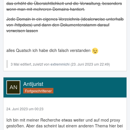
das erhöht die Übersichtlichkeit und die Verwaltung, besonders
wenn man mit mehreren Domains hantiert.
Jede Domain in ein eigenes Verzeichnis (idealerweise unterhalb
von /httpdocs) und dann den Dokumentenstamm darauf
verweisen lassen
alles Quatsch ich habe dich falsch verstanden
3 Mal editiert, zuletzt von
extremmichi
(
23. Juni 2023 um 22:49
)
Antijurist
Fortgeschrittener
24. Juni 2023 um 00:23
Ich bin mit meiner Recherche etwas weiter und auf mod proxy
gestoßen. Aber das scheint laut einem anderen Thema hier bei