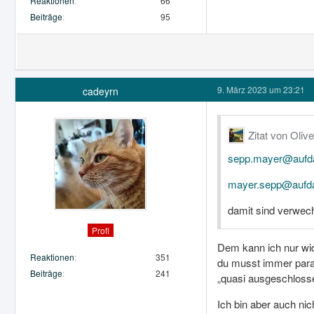
Reaktionen
66
Beiträge
95
9. März 2023 um 23:21
cadeyrn
Zitat von Olivet
sepp.mayer@aufda
mayer.sepp@aufda
damit sind verwec
Profi
Dem kann ich nur wid
Reaktionen
351
du musst immer parat
Beiträge
241
„quasi ausgeschlossen
Ich bin aber auch n