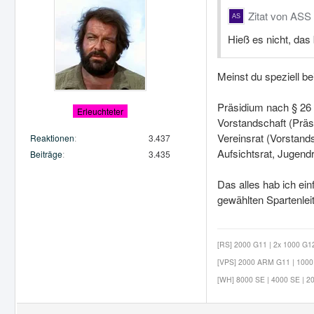
Zitat von ASS
Hieß es nicht, das
Meinst du speziell be
Präsidium nach § 26
Erleuchteter
Vorstandschaft (Präs
Vereinsrat (Vorstands
Reaktionen
3.437
Aufsichtsrat, Jugendr
Beiträge
3.435
Das alles hab ich ei
gewählten Spartenleit
[RS] 2000 G11 | 2x 1000 G12 
[VPS] 2000 ARM G11 | 1000 G
[WH] 8000 SE | 4000 SE | 20