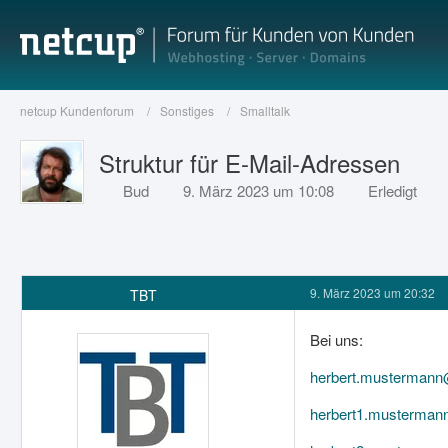
netcup Kundenforum
Sonstiges
Smalltalk
Struktur für E-Mail-Adressen
Bud
9. März 2023 um 10:08
Erledigt
9. März 2023 um 20:32
TBT
Bei uns:
herbert.musterman
herbert1.musterma