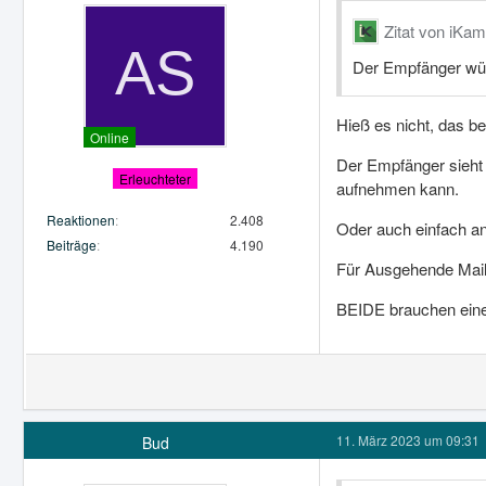
Zitat von iKa
Der Empfänger wüs
Hieß es nicht, das b
Online
Der Empfänger sieht
Erleuchteter
aufnehmen kann.
Reaktionen
2.408
Oder auch einfach an
Beiträge
4.190
Für Ausgehende Mails
BEIDE brauchen ein
11. März 2023 um 09:31
Bud