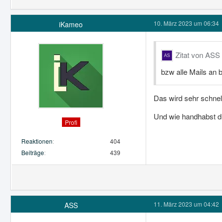
10. März 2023 um 06:34
iKameo
Zitat von ASS
bzw alle Mails an b
Das wird sehr schnel
Und wie handhabst d
Profi
Reaktionen
404
Beiträge
439
11. März 2023 um 04:42
ASS