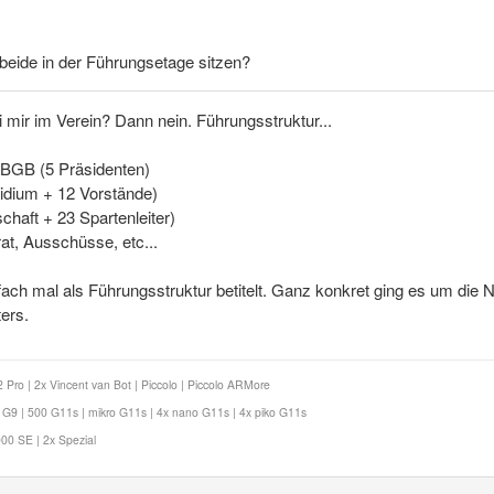
 beide in der Führungsetage sitzen?
i mir im Verein? Dann nein. Führungsstruktur...
 BGB (5 Präsidenten)
idium + 12 Vorstände)
chaft + 23 Spartenleiter)
at, Ausschüsse, etc...
nfach mal als Führungsstruktur betitelt. Ganz konkret ging es um di
ers.
Pro | 2x Vincent van Bot | Piccolo | Piccolo ARMore
9 | 500 G11s | mikro G11s | 4x nano G11s | 4x piko G11s
00 SE | 2x Spezial