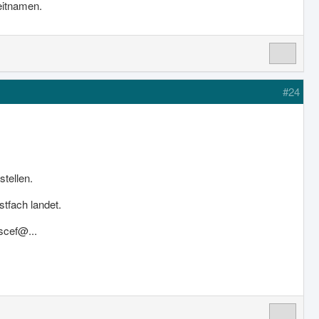
eitnamen.
#24
stellen.
stfach landet.
scef@...