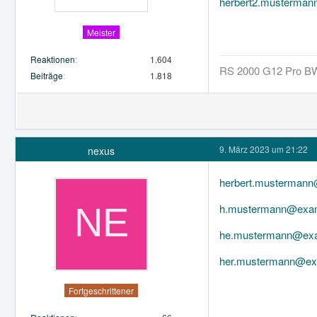
herbert2.musterma
Meister
Reaktionen
1.604
RS 2000 G12 Pro BW
Beiträge
1.818
9. März 2023 um 21:22
nexus
herbert.musterman
h.mustermann@exa
he.mustermann@ex
her.mustermann@ex
Fortgeschrittener