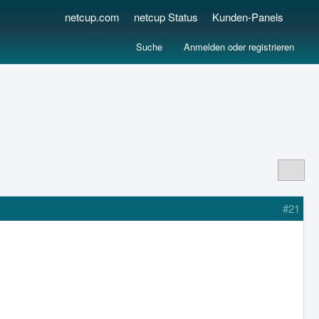
netcup.com
netcup Status
Kunden-Panels
Suche
Anmelden oder registrieren
#21