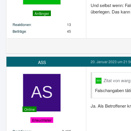
Und selbst wenn: Fal
überlegen. Das kann
Anfänger
Reaktionen
13
Beiträge
45
20. Januar 2023 um 21:5
ASS
Zitat von warg
Falschangaben täti
Ja. Als Betroffener k
Online
Erleuchteter