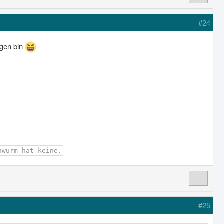
#24
ogen bin
nwurm hat keine.
#25