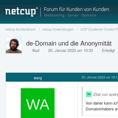
netcup Kundenforum
netcup Anwendungen
CCP (Customer Control P
de-Domain und die Anonymität
Bud
20. Januar 2023 um 10:33
Erledigt
20. Januar 2023 um 19:1
warg
Zitat von andr
Von daher kann ich
Domaininhabers wei