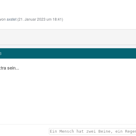
t von
axstet
(
21. Januar 2023 um 18:41
)
3
ra sein...
Ein Mensch hat zwei Beine, ein Rege