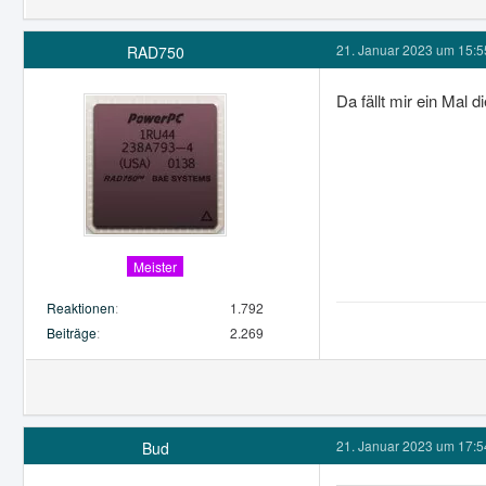
21. Januar 2023 um 15:5
RAD750
Da fällt mir ein Mal
Meister
Reaktionen
1.792
Beiträge
2.269
21. Januar 2023 um 17:5
Bud