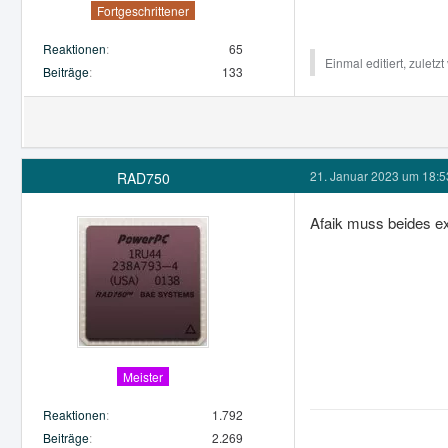
Fortgeschrittener
Reaktionen
65
Einmal editiert, zuletz
Beiträge
133
21. Januar 2023 um 18:5
RAD750
Afaik muss beides ext
Meister
Reaktionen
1.792
Beiträge
2.269