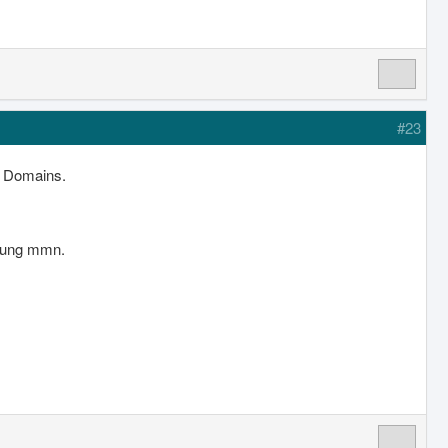
#23
n Domains.
llung mmn.