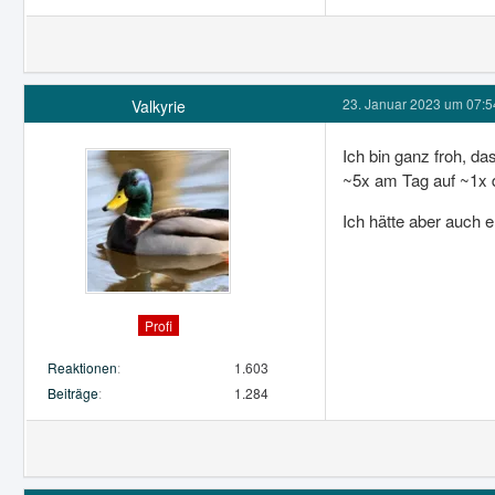
23. Januar 2023 um 07:5
Valkyrie
Ich bin ganz froh, d
~5x am Tag auf ~1x d
Ich hätte aber auch 
Profi
Reaktionen
1.603
Beiträge
1.284