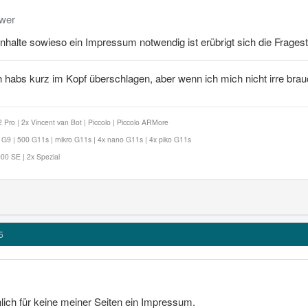
mwer
 inhalte sowieso ein Impressum notwendig ist erübrigt sich die Frage
 habs kurz im Kopf überschlagen, aber wenn ich mich nicht irre brau
Pro | 2x Vincent van Bot | Piccolo | Piccolo ARMore
9 | 500 G11s | mikro G11s | 4x nano G11s | 4x piko G11s
00 SE | 2x Spezial
5
lich für keine meiner Seiten ein Impressum.