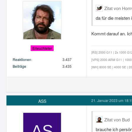
Zitat von Ho
da für die meisten
Kommt darauf an. Ich
Erleuchteter
[RS] 2000 G11 | 2x 1000 G12 
Reaktionen
3.437
[VPS] 2000 ARM G11 | 1000 G
Beiträge
3.435
[WH] 8000 SE | 4000 SE | 20
21. Januar 2023 um 18:1
ASS
Zitat von Bud
brauche ich persön