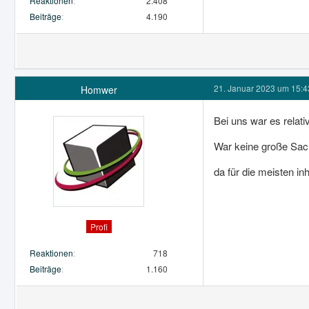
Reaktionen
2.408
Beiträge
4.190
21. Januar 2023 um 15:4
Homwer
Bei uns war es relat
War keine große Sac
da für die meisten i
Profi
Reaktionen
718
Beiträge
1.160