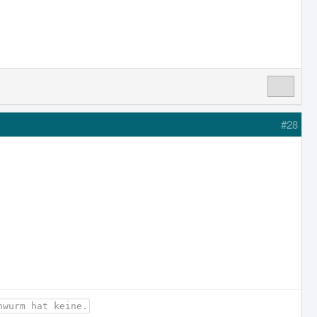
#28
nwurm hat keine.