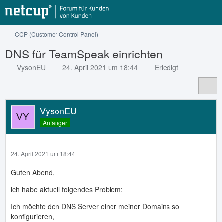
CCP (Customer Control Panel)
DNS für TeamSpeak einrichten
VysonEU
24. April 2021 um 18:44
Erledigt
VysonEU
Anfänger
24. April 2021 um 18:44
Guten Abend,
ich habe aktuell folgendes Problem:
Ich möchte den DNS Server einer meiner Domains so
konfigurieren,