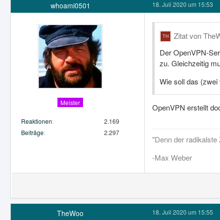
18. Juli 2020 um 15:53
whoami0501
Zitat von The
Der OpenVPN-Serv
zu. Gleichzeitig m
Wie soll das (zwei
Meister
OpenVPN erstellt doch
Reaktionen
2.169
Beiträge
2.297
"Denn der radikalste 
-Max Weber
18. Juli 2020 um 15:55
TheWoo