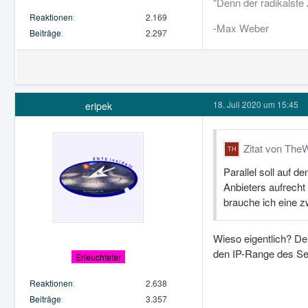
"Denn der radikalste 
Reaktionen
2.169
-Max Weber
Beiträge
2.297
18. Juli 2020 um 15:45
eripek
Zitat von The
Parallel soll auf 
Anbieters aufrecht
brauche ich eine zw
Wieso eigentlich? De
den IP-Range des Ser
Erleuchteter
Reaktionen
2.638
Beiträge
3.357