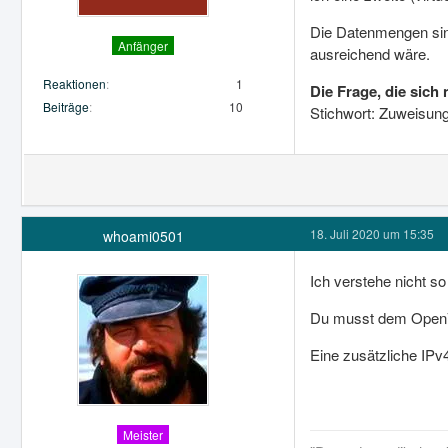
Die Datenmengen sind
Anfänger
ausreichend wäre.
Reaktionen
1
Die Frage, die sich n
Beiträge
10
Stichwort: Zuweisun
18. Juli 2020 um 15:35
whoami0501
Ich verstehe nicht s
Du musst dem OpenVP
Eine zusätzliche IPv4
Meister