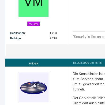
Meister
Reaktionen
1.293
"Security is like an 
Beiträge
2.718
18. Juli 2020 um 16:16
eripek
Die Konstellation is
zum Server aufbaut. 
um zu gewährleisten,
Tunnel).
Der Server teilt übl
Client darf auch hint