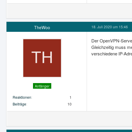
18. Juli 2020 um 15:46
TheWoo
Der OpenVPN-Server 
Gleichzeitig muss me
verschiedene IP-Adre
Anfänger
Reaktionen
1
Beiträge
10