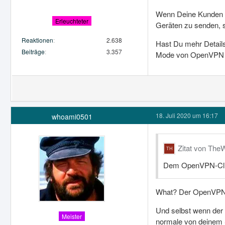
Wenn Deine Kunden au
Erleuchteter
Geräten zu senden, s
Reaktionen
2.638
Hast Du mehr Details
Beiträge
3.357
Mode von OpenVPN is
18. Juli 2020 um 16:17
whoami0501
Zitat von The
Dem OpenVPN-Clien
What? Der OpenVPN Se
Und selbst wenn der 
Meister
normale von deinem S