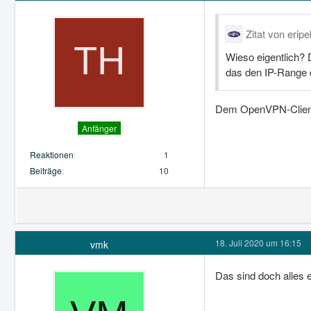
Zitat von eripe
Wieso eigentlich? 
das den IP-Range 
Dem OpenVPN-Client 
Anfänger
Reaktionen
1
Beiträge
10
18. Juli 2020 um 16:15
vmk
Das sind doch alles 