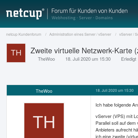
netcup Kundenforum
Administration eines Server / vServer
vServer / 
Zweite virtuelle Netzwerk-Karte 
TheWoo
18. Juli 2020 um 15:30
Erledigt
18. Juli 2020 um 15:30
TheWoo
Ich habe folgende An
vServer (VPS) mit Lo
Parallel soll auf dem
Anbieters aufrecht h
ich eine zweite (virt