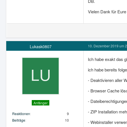
DB.
Vielen Dank für Eure 
10. Dezember 2019 um 2
Lukask0807
Ich habe exakt das g
ich habe bereits folg
- Deaktivieren aller 
- Browser Cache lös
- Dateiberechtigungen
Anfänger
- ZIP Installation m
Reaktionen
9
Beiträge
10
- Webinstaller verwen