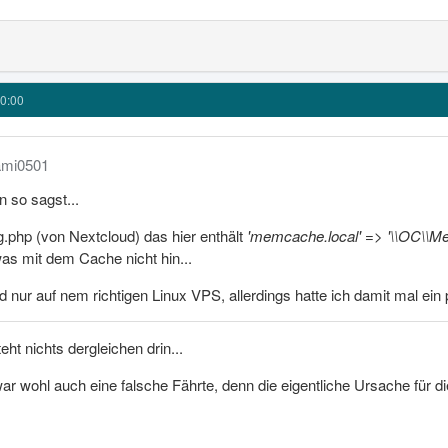
0:00
ami0501
 so sagst...
ig.php (von Nextcloud) das hier enthält
'memcache.local' => '\\OC\\
was mit dem Cache nicht hin...
d nur auf nem richtigen Linux VPS, allerdings hatte ich damit mal ei
eht nichts dergleichen drin...
 wohl auch eine falsche Fährte, denn die eigentliche Ursache für di