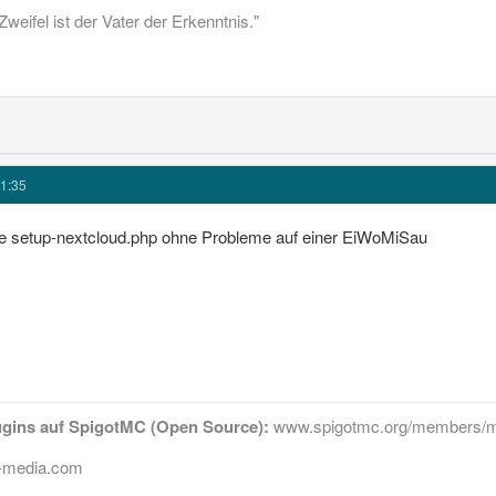
Zweifel ist der Vater der Erkenntnis."
1:35
 die setup-nextcloud.php ohne Probleme auf einer EiWoMiSau
ugins auf SpigotMC (Open Source):
www.spigotmc.org/members/m
ff-media.com