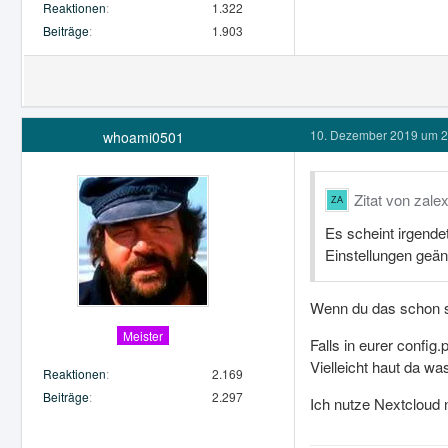
Reaktionen
1.322
Beiträge
1.903
10. Dezember 2019 um 2
whoami0501
Zitat von zale
Es scheint irgende
Einstellungen geän
Wenn du das schon s
Meister
Falls in eurer config
Vielleicht haut da wa
Reaktionen
2.169
Beiträge
2.297
Ich nutze Nextcloud 