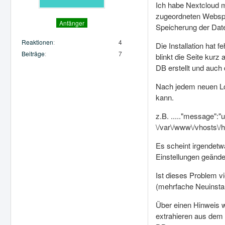
Ich habe Nextcloud mi
zugeordneten Webspac
Anfänger
Speicherung der Dat
Reaktionen
4
Die Installation hat 
Beiträge
7
blinkt die Seite kurz
DB erstellt und auc
Nach jedem neuen Logi
kann.
z.B. ....."message":"
\/var\/www\/vhosts\/h
Es scheint irgendetw
Einstellungen geände
Ist dieses Problem v
(mehrfache Neuinstall
Über einen Hinweis wü
extrahieren aus dem 