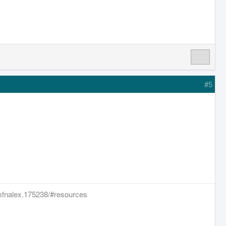
#5
fnalex.175238/#resources