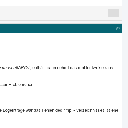
#7
Memcache\\APCu',
enthält, dann nehmt das mal testweise raus.
n paar Problemchen.
e Logeinträge war das Fehlen des 'tmp' - Verzeichnisses. (siehe