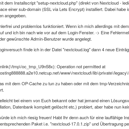
t dem Installscript "setup-nextcloud.php" (direkt von Nextcloud - ledig
e einer sub-domain (SSL via Lets Encrypt) installiert. Dabei habe ic
en angegeben.
fehlerfrei und problemlos funktioniert. Wenn ich mich allerdings mit d
 auf und ich bin nach wie vor auf dem Login-Fenster. -> Eine Fehlermel
h der gewünschte Admin-Benutzer wurde angelegt.
nversuch finde ich in der Datei "nextcloud.log" dann 4 neue Einträge
unlink(\/tmp\/oc_tmp_U9n58x): Operation not permitted at
osting888888.a2e10.netcup.net\/www\/nextcloud\/lib\/private\/legacy\/
as mit dem OP-Cache zu tun zu haben oder mit dem tmp-Verzeichnis. A
rt.
ielleicht bei einem von Euch bekannt oder hat jemand einen Lösungsv
ation, Datenbank komplett gelöscht etc,) probiert, aber habe nun kei
rde ich mich riesig freuen! Habt Ihr denn auch für eine lauffähige Ins
entsprechenden Paket i.e. "nextcloud-17.0.1.zip" und Übertragung p