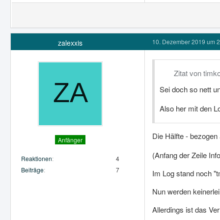
10. Dezember 2019 um 2
zalexxis
Zitat von timk
Sei doch so nett u
Also her mit den L
Die Hälfte - bezogen 
Anfänger
(Anfang der Zeile I
Reaktionen
4
Beiträge
7
Im Log stand noch "tm
Nun werden keinerlei 
Allerdings ist das Ver