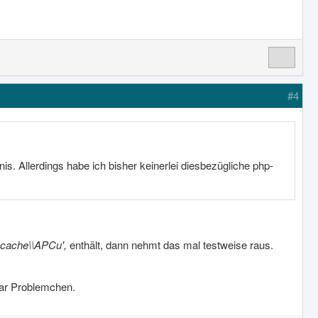
#4
. Allerdings habe ich bisher keinerlei diesbezügliche php-
mcache\\APCu',
enthält, dann nehmt das mal testweise raus.
paar Problemchen.