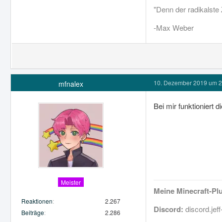
"Denn der radikalste 
-Max Weber
10. Dezember 2019 um 2
mfnalex
Bei mir funktioniert
Meister
Meine Minecraft-Pl
Reaktionen
2.267
Discord:
discord.je
Beiträge
2.286