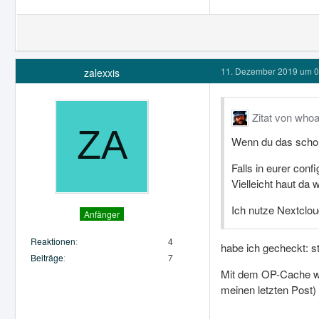
11. Dezember 2019 um 0
zalexxis
Zitat von who
Wenn du das schon
Falls in eurer conf
Vielleicht haut da 
Ich nutze Nextclou
Anfänger
Reaktionen
4
habe ich gecheckt: st
Beiträge
7
Mit dem OP-Cache war
meinen letzten Post)