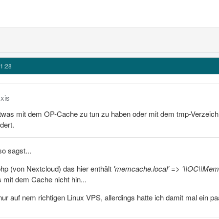
1:28
xxis
twas mit dem OP-Cache zu tun zu haben oder mit dem tmp-Verzeichnis
dert.
o sagst...
.php (von Nextcloud) das hier enthält
'memcache.local' => '\\OC\\Me
s mit dem Cache nicht hin...
nur auf nem richtigen Linux VPS, allerdings hatte ich damit mal ein 