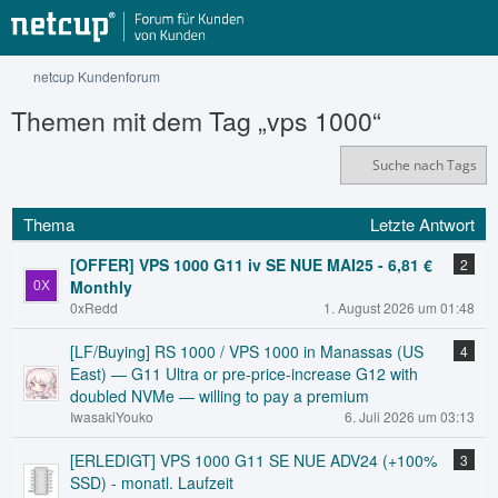
netcup Kundenforum
Themen mit dem Tag „vps 1000“
Suche nach Tags
Thema
Letzte Antwort
[OFFER] VPS 1000 G11 iv SE NUE MAI25 - 6,81 €
2
Monthly
0xRedd
1. August 2026 um 01:48
[LF/Buying] RS 1000 / VPS 1000 in Manassas (US
4
East) — G11 Ultra or pre-price-increase G12 with
doubled NVMe — willing to pay a premium
IwasakiYouko
6. Juli 2026 um 03:13
[ERLEDIGT] VPS 1000 G11 SE NUE ADV24 (+100%
3
SSD) - monatl. Laufzeit