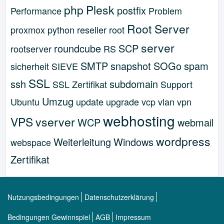
php
Plesk
postfix
Performance
Problem
Root Server
proxmox
python
reseller
root
server
roundcube
SCP
rootserver
RS
SMTP
snapshot
SOGo
spam
sicherheit
SIEVE
SSL
ssh
subdomain
SSL Zertifikat
Support
Umzug
Ubuntu
update
upgrade
vcp
vlan
vpn
webhosting
VPS
vserver
WCP
webmail
wordpress
Weiterleitung
Windows
webspace
Zertifikat
Nutzungsbedingungen
Datenschutzerklärung
Bedingungen Gewinnspiel
AGB
Impressum