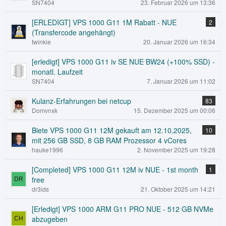
SN7404
23. Februar 2026 um 13:36
[ERLEDIGT] VPS 1000 G11 1M Rabatt - NUE
2
(Transfercode angehängt)
twinkie
20. Januar 2026 um 16:34
[erledigt] VPS 1000 G11 iv SE NUE BW24 (+100% SSD) -
monatl. Laufzeit
SN7404
7. Januar 2026 um 11:02
Kulanz-Erfahrungen bei netcup
83
Domvnxk
15. Dezember 2025 um 00:06
Biete VPS 1000 G11 12M gekauft am 12.10.2025,
10
mit 256 GB SSD, 8 GB RAM Prozessor 4 vCores
hauke1996
2. November 2025 um 19:28
[Completed] VPS 1000 G11 12M iv NUE - 1st month
1
free
dr3ids
21. Oktober 2025 um 14:21
[Erledigt] VPS 1000 ARM G11 PRO NUE - 512 GB NVMe
abzugeben