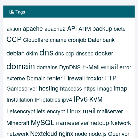
Tags
apache
API
backup
aktion
apache2
ARM
biete
CCP
Cloudflare
cname
cronjob
Datenbank
dns
debian
docker
dkim
dns ccp
dnssec
domain
email
E-Mail
domains
DynDNS
error
fehler
Firewall
froxlor
FTP
externe Domain
hosting
imap
Gameserver
htaccess
https
Image
IPv6
KVM
Installation
IP
iptables
ipv4
mail
Linux
Letsencrypt
lets encrypt
mailserver
MySQL
nameserver
netcup
Minecraft
Network
Nextcloud
nginx
netzwerk
node
node.js
Openvpn