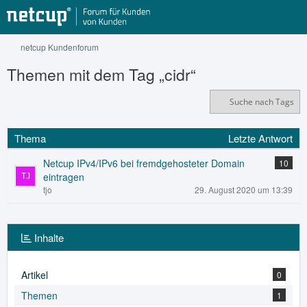
netcup Kundenforum
Themen mit dem Tag „cidr“
Suche nach Tags
Thema
Letzte Antwort
Netcup IPv4/IPv6 bei fremdgehosteter Domain
10
eintragen
tjo
29. August 2020 um 13:39
Inhalte
Artikel
0
Themen
1