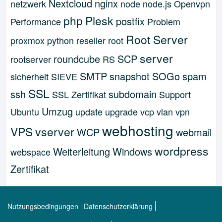
Nextcloud
nginx
netzwerk
node
node.js
Openvpn
php
Plesk
postfix
Performance
Problem
Root Server
proxmox
python
reseller
root
server
roundcube
SCP
rootserver
RS
SMTP
snapshot
SOGo
spam
sicherheit
SIEVE
SSL
ssh
subdomain
SSL Zertifikat
Support
Umzug
Ubuntu
update
upgrade
vcp
vlan
vpn
webhosting
VPS
vserver
WCP
webmail
wordpress
Weiterleitung
Windows
webspace
Zertifikat
Nutzungsbedingungen
Datenschutzerklärung