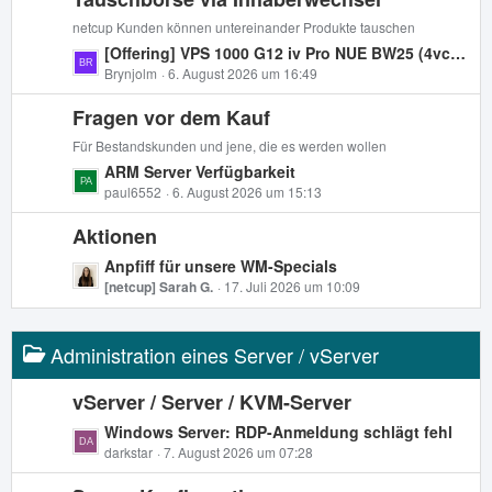
z
g
i
t
netcup Kunden können untereinander Produkte tauschen
e
t
e
L
[Offering] VPS 1000 G12 iv Pro NUE BW25 (4vcpu, 8gb ram, 512gb nvme)
r
B
e
Brynjolm
6. August 2026 um 16:49
ä
e
t
g
i
Fragen vor dem Kauf
z
e
t
t
Für Bestandskunden und jene, die es werden wollen
r
e
L
ARM Server Verfügbarkeit
ä
B
e
paul6552
6. August 2026 um 15:13
g
e
t
e
i
Aktionen
z
t
t
L
Anpfiff für unsere WM-Specials
r
e
e
[netcup] Sarah G.
17. Juli 2026 um 10:09
ä
B
t
g
e
z
e
i
Administration eines Server / vServer
t
t
e
r
B
vServer / Server / KVM-Server
ä
e
L
Windows Server: RDP-Anmeldung schlägt fehl
g
i
e
darkstar
7. August 2026 um 07:28
e
t
t
r