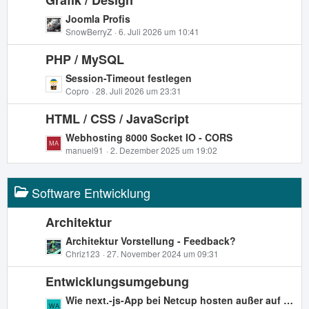
Grafik / Design
g
e
L
Joomla Profis
e
i
e
SnowBerryZ
6. Juli 2026 um 10:41
t
t
r
PHP / MySQL
z
ä
t
L
Session-Timeout festlegen
g
e
e
Copro
28. Juli 2026 um 23:31
e
B
t
e
HTML / CSS / JavaScript
z
i
t
L
Webhosting 8000 Socket IO - CORS
t
e
e
manuel91
2. Dezember 2025 um 19:02
r
B
t
ä
e
z
g
i
Software Entwicklung
t
e
t
e
r
B
Architektur
ä
e
L
Architektur Vorstellung - Feedback?
g
i
e
Chriz123
27. November 2024 um 09:31
e
t
t
r
Entwicklungsumgebung
z
ä
t
L
Wie next.-js-App bei Netcup hosten außer auf einem VPS?
g