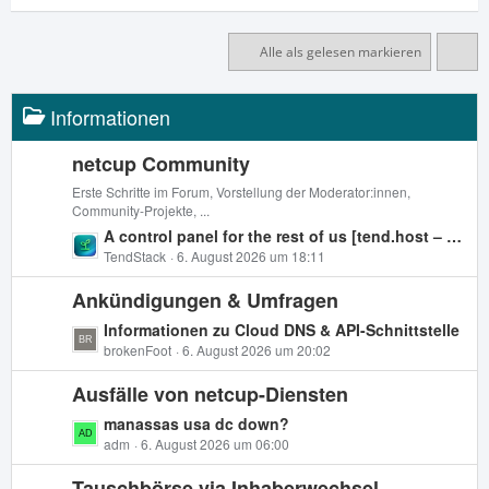
Alle als gelesen markieren
Informationen
netcup Community
Erste Schritte im Forum, Vorstellung der Moderator:innen,
Community-Projekte, ...
L
A control panel for the rest of us [tend.host – Das Open-Source-Control-Panel für App-Deployments, Backups & Server-Verwaltung]
e
TendStack
6. August 2026 um 18:11
t
Ankündigungen & Umfragen
z
t
L
Informationen zu Cloud DNS & API-Schnittstelle
e
e
brokenFoot
6. August 2026 um 20:02
B
t
e
Ausfälle von netcup-Diensten
z
i
t
L
manassas usa dc down?
t
e
e
adm
6. August 2026 um 06:00
r
B
t
ä
e
Tauschbörse via Inhaberwechsel