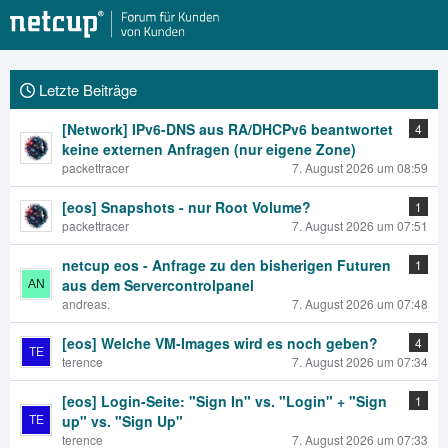
Letzte Beiträge
[Network] IPv6-DNS aus RA/DHCPv6 beantwortet
4
keine externen Anfragen (nur eigene Zone)
packettracer
7. August 2026 um 08:59
[eos] Snapshots - nur Root Volume?
1
packettracer
7. August 2026 um 07:51
netcup eos - Anfrage zu den bisherigen Futuren
1
aus dem Servercontrolpanel
andreas.
7. August 2026 um 07:48
[eos] Welche VM-Images wird es noch geben?
4
terence
7. August 2026 um 07:34
[eos] Login-Seite: "Sign In" vs. "Login" + "Sign
1
up" vs. "Sign Up"
terence
7. August 2026 um 07:33