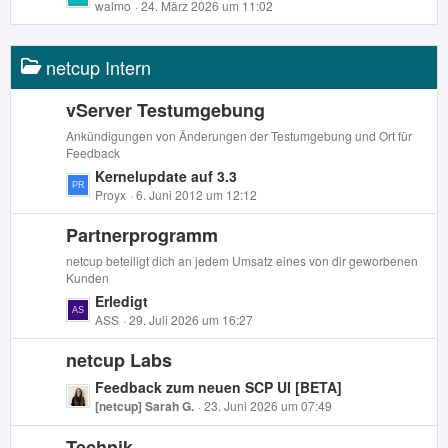
e
e
walmo
24. März 2026 um 11:02
e
B
t
e
z
i
netcup Intern
t
t
e
r
B
vServer Testumgebung
ä
e
Ankündigungen von Änderungen der Testumgebung und Ort für
g
i
Feedback
e
t
L
Kernelupdate auf 3.3
r
e
Proyx
6. Juni 2012 um 12:12
ä
t
g
Partnerprogramm
z
e
t
netcup beteiligt dich an jedem Umsatz eines von dir geworbenen
e
Kunden
B
L
Erledigt
e
e
ASS
29. Juli 2026 um 16:27
i
t
t
netcup Labs
z
r
t
L
Feedback zum neuen SCP UI [BETA]
ä
e
e
[netcup] Sarah G.
23. Juni 2026 um 07:49
g
B
t
e
e
Technik
z