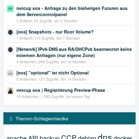
netcup eos - Anfrage zu den bisherigen Futuren aus
dem Servercontrolpanel
1 Antwort, 91 Zugriffe, Vor 2 Stunden
[eos] Snapshots - nur Root Volume?
1 Antwort, 173 Zugriffe, Vor 7 Stunden
[Network] IPv6-DNS aus RA/DHCPv6 beantwortet keine
externen Anfragen (nur eigene Zone)
4 Antworten, 294 Zugriffe, Vor 16 Stunden
[eos] "optional" ist nicht Optional
5 Antworten, 157 Zugriffe, Vor 14 Stunden
netcup eos | Registrierung Preview-Phase
15 Antworten, 1.393 Zugriffe, Vor einem Tag
Themen-Schlagwortwolke
dns
CCP
apache
API
backup
debian
docker