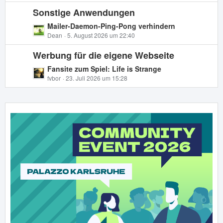
t
e
i
Sonstige Anwendungen
z
t
t
L
Mailer-Daemon-Ping-Pong verhindern
r
e
e
Dean
5. August 2026 um 22:40
ä
B
t
g
e
Werbung für die eigene Webseite
z
e
i
t
L
Fansite zum Spiel: Life is Strange
t
e
e
fvbor
23. Juli 2026 um 15:28
r
B
t
ä
e
z
g
i
t
e
t
e
r
B
ä
e
g
i
e
t
r
ä
g
e