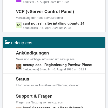
B
e
poolitzer
6. August 2026 um 12:36
g
e
t
e
i
VCP (vServer Control Panel)
z
t
t
Verwaltung der Root-Server/vServer
r
e
L
cant not ssh after intalling ubuntu 24
ä
B
e
doubleclick
16. April 2026 um 22:46
g
e
t
e
i
z
t
netcup eos
t
r
e
ä
B
Ankündigungen
g
e
News und wichtige Infos rund um netcup eos.
e
i
L
netcup eos | Registrierung Preview-Phase
t
e
[netcup eos] Bruno H.
6. August 2026 um 08:21
r
t
ä
Status
z
g
t
Informationen zu Ausfällen und Wartungsfenstern
e
e
B
Support & Fragen
e
Fragen zur Nutzung von netcup eos
i
L
[eos] Snapshots - nur Root Volume?