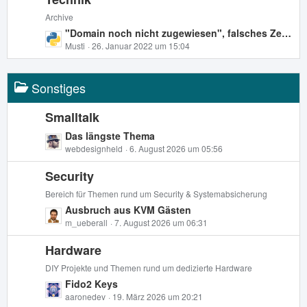
i
t
Archive
t
e
L
"Domain noch nicht zugewiesen", falsches Zertifikat, Let's Encrypt Zertifikat nicht für Mail zuweisbar - nichts funktioniert
r
B
e
Musti
26. Januar 2022 um 15:04
ä
e
t
g
i
z
e
t
Sonstiges
t
r
e
ä
B
Smalltalk
g
e
L
Das längste Thema
e
i
e
webdesignheld
6. August 2026 um 05:56
t
t
r
Security
z
ä
t
Bereich für Themen rund um Security & Systemabsicherung
g
e
L
Ausbruch aus KVM Gästen
e
B
e
m_ueberall
7. August 2026 um 06:31
e
t
i
Hardware
z
t
t
DIY Projekte und Themen rund um dedizierte Hardware
r
e
L
Fido2 Keys
ä
B
e
aaronedev
19. März 2026 um 20:21
g
e