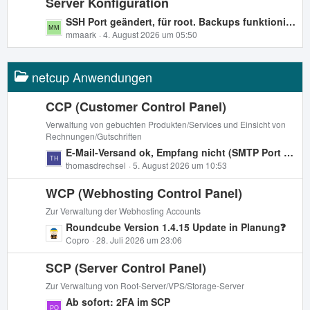
Server Konfiguration
z
ä
t
L
SSH Port geändert, für root. Backups funktionieren nicht.
g
e
e
mmaark
4. August 2026 um 05:50
e
B
t
e
z
i
netcup Anwendungen
t
t
e
r
B
CCP (Customer Control Panel)
ä
e
Verwaltung von gebuchten Produkten/Services und Einsicht von
g
i
Rechnungen/Gutschriften
e
t
L
E-Mail-Versand ok, Empfang nicht (SMTP Port 25 is closed)
r
e
thomasdrechsel
5. August 2026 um 10:53
ä
t
g
WCP (Webhosting Control Panel)
z
e
t
Zur Verwaltung der Webhosting Accounts
e
L
Roundcube Version 1.4.15 Update in Planung❓
B
e
Copro
28. Juli 2026 um 23:06
e
t
i
SCP (Server Control Panel)
z
t
t
Zur Verwaltung von Root-Server/VPS/Storage-Server
r
e
L
Ab sofort: 2FA im SCP
ä