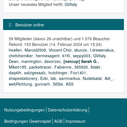
Unser neuestes Mitglied heißt:
GVitaly
Benutzer online
59 Mitglieder (davon 26 unsichtbar) und 1.576 Besucher
Rekord: 153 Benutzer (
14. Februar 2024 um 15:24
)
heallen
Marcel2508
Vincent Choi
skunze
f.drewenskus
chefchemiker
hermesagent
k1f0
seppy003
GVitaly
Dean
marvington
davorzec
[netcup] Sarah G.
Mike0185
packettracer
Fabienne
365926
lblabr
daq4th
salzigessalz
hutchinger
Fox1401
shapestationery
Ecki
tab
sammarkus
Nudelsalat
Adi_
webRichtung
gunnarh
SilSte
ASS
Nutzungsbedingungen
Datenschutzerklärung
Bedingungen Gewinnspiel
AGB
Impressum