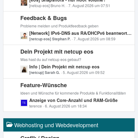
t
e
[netcup eos] Bruno H.
7. August 2026 um 07:51
r
t
ä
Feedback & Bugs
z
g
t
e
Probleme melden und Produktfeedback geben
e
L
[Network] IPv6-DNS aus RA/DHCPv6 beantwortet keine externen Anfragen (nur eigene Zone)
B
e
[netcup eos] Stephan P.
7. August 2026 um 08:59
e
t
i
Dein Projekt mit netcup eos
z
t
t
Was hast du auf netcup eos gebaut?
r
e
L
Info | Dein Projekt mit netcup eos
ä
B
e
[netcup] Sarah G.
5. August 2026 um 09:52
g
e
t
e
i
Feature-Wünsche
z
t
t
Ideen und Wünsche für kommende Produkte & Funktionalitäten
r
e
L
Anzeige von Core-Anzahl und RAM-Größe
ä
B
e
terence
6. August 2026 um 18:34
g
e
t
e
i
z
t
Webhosting und Webdevelopment
t
r
e
ä
B