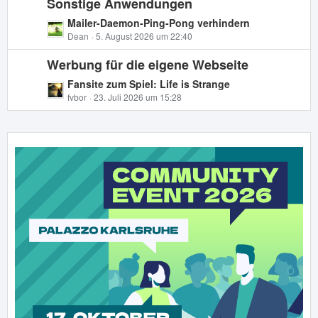
Sonstige Anwendungen
z
t
t
L
Mailer-Daemon-Ping-Pong verhindern
r
e
e
Dean
5. August 2026 um 22:40
ä
B
t
g
e
Werbung für die eigene Webseite
z
e
i
t
L
Fansite zum Spiel: Life is Strange
t
e
e
fvbor
23. Juli 2026 um 15:28
r
B
t
ä
e
z
g
i
t
e
t
e
r
B
ä
e
g
i
e
t
r
ä
g
e