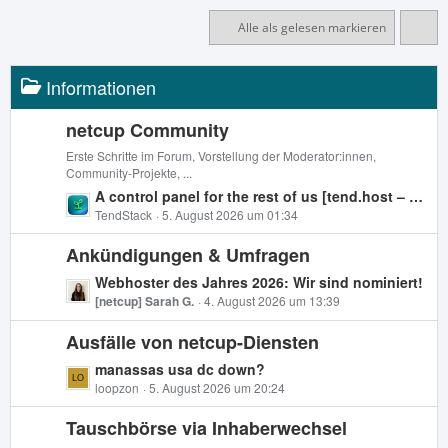
Alle als gelesen markieren
Informationen
netcup Community
Erste Schritte im Forum, Vorstellung der Moderator:innen,
Community-Projekte, ...
L
A control panel for the rest of us [tend.host – Das Open-Source-Control-Panel für App-Deployments, Backups & Server-Verwaltung]
e
TendStack
5. August 2026 um 01:34
t
Ankündigungen & Umfragen
z
t
L
Webhoster des Jahres 2026: Wir sind nominiert!
e
e
[netcup] Sarah G.
4. August 2026 um 13:39
B
t
e
Ausfälle von netcup-Diensten
z
i
t
L
manassas usa dc down?
t
e
e
loopzon
5. August 2026 um 20:24
r
B
t
ä
e
Tauschbörse via Inhaberwechsel
z
g
i