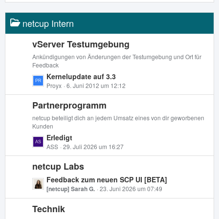
B
t
e
z
i
netcup Intern
t
t
e
r
B
vServer Testumgebung
ä
e
Ankündigungen von Änderungen der Testumgebung und Ort für
g
i
Feedback
e
t
L
Kernelupdate auf 3.3
r
e
Proyx
6. Juni 2012 um 12:12
ä
t
g
Partnerprogramm
z
e
t
netcup beteiligt dich an jedem Umsatz eines von dir geworbenen
e
Kunden
B
L
Erledigt
e
e
ASS
29. Juli 2026 um 16:27
i
t
t
netcup Labs
z
r
t
L
Feedback zum neuen SCP UI [BETA]
ä
e
e
[netcup] Sarah G.
23. Juni 2026 um 07:49
g
B
t
e
e
Technik
z
i
t