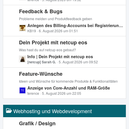
e
r
t
ä
Feedback & Bugs
z
g
t
e
Probleme melden und Produktfeedback geben
e
L
Anlegen des Billing-Accounts bei Registrierung schlägt fehl
B
e
KB19
6. August 2026 um 01:51
e
t
i
Dein Projekt mit netcup eos
z
t
t
Was hast du auf netcup eos gebaut?
r
e
L
Info | Dein Projekt mit netcup eos
ä
B
e
[netcup] Sarah G.
5. August 2026 um 09:52
g
e
t
e
i
Feature-Wünsche
z
t
t
Ideen und Wünsche für kommende Produkte & Funktionalitäten
r
e
L
Anzeige von Core-Anzahl und RAM-Größe
ä
B
e
terence
5. August 2026 um 22:05
g
e
t
e
i
z
t
Webhosting und Webdevelopment
t
r
e
ä
B
Grafik / Design
g
e