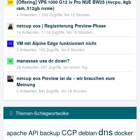
[Offering] VPS 1000 G12 iv Pro NUE BW25 (4vcpu, 8gb
ram, 512gb nvme)
4 Antworten, 1.002 Zugriffe, Vor 12 Stunden
netcup eos | Registrierung Preview-Phase
14 Antworten, 1.118 Zugriffe, Vor 19 Stunden
VM mit Alpine Edge funktioniert nicht
3 Antworten, 155 Zugriffe, Vor 6 Stunden
manassas usa dc down?
28 Antworten, 697 Zugriffe, Vor einem Tag
netcup eos Preview ist da – wir brauchen eure
Meinung
0 Antworten, 841 Zugriffe, Vor 18 Stunden
Themen-Schlagwortwolke
dns
CCP
apache
API
backup
debian
docker