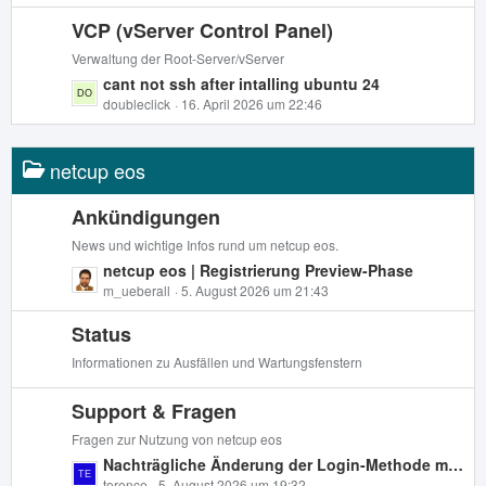
e
t
e
i
VCP (vServer Control Panel)
z
t
t
Verwaltung der Root-Server/vServer
r
e
L
cant not ssh after intalling ubuntu 24
ä
B
e
doubleclick
16. April 2026 um 22:46
g
e
t
e
i
z
t
netcup eos
t
r
e
ä
B
Ankündigungen
g
e
News und wichtige Infos rund um netcup eos.
e
i
L
netcup eos | Registrierung Preview-Phase
t
e
m_ueberall
5. August 2026 um 21:43
r
t
ä
Status
z
g
t
Informationen zu Ausfällen und Wartungsfenstern
e
e
B
Support & Fragen
e
Fragen zur Nutzung von netcup eos
i
L
Nachträgliche Änderung der Login-Methode möglich?
t
terence
5. August 2026 um 19:32