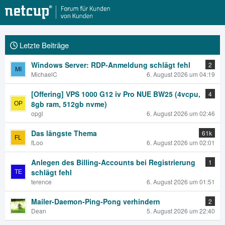
Letzte Beiträge
Windows Server: RDP-Anmeldung schlägt fehl
2
MichaelC
6. August 2026 um 04:19
[Offering] VPS 1000 G12 iv Pro NUE BW25 (4vcpu,
4
8gb ram, 512gb nvme)
opgl
6. August 2026 um 02:46
Das längste Thema
61k
fLoo
6. August 2026 um 02:01
Anlegen des Billing-Accounts bei Registrierung
1
schlägt fehl
terence
6. August 2026 um 01:51
Mailer-Daemon-Ping-Pong verhindern
2
Dean
5. August 2026 um 22:40