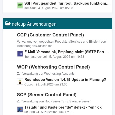
t
L
SSH Port geändert, für root. Backups funktionieren nicht.
g
e
e
mmaark
4. August 2026 um 05:50
e
B
t
e
z
i
netcup Anwendungen
t
t
e
r
B
CCP (Customer Control Panel)
ä
e
Verwaltung von gebuchten Produkten/Services und Einsicht von
g
i
Rechnungen/Gutschriften
e
t
L
E-Mail-Versand ok, Empfang nicht (SMTP Port 25 is closed)
r
e
thomasdrechsel
5. August 2026 um 10:53
ä
t
g
WCP (Webhosting Control Panel)
z
e
t
Zur Verwaltung der Webhosting Accounts
e
L
Roundcube Version 1.4.15 Update in Planung❓
B
e
Copro
28. Juli 2026 um 23:06
e
t
i
SCP (Server Control Panel)
z
t
t
Zur Verwaltung von Root-Server/VPS/Storage-Server
r
e
L
Tastatur und Paste bei "de" defekt - "en" ok
ä
B
e
ulf8000
4. August 2026 um 17:30
g