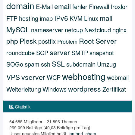
domain
email
E-Mail
fehler
Firewall
froxlor
IPv6
mail
FTP
hosting
imap
KVM
Linux
MySQL
nameserver
netcup
Nextcloud
nginx
php
Plesk
Root Server
postfix
Problem
server
roundcube
SCP
SMTP
snapshot
SSL
SOGo
spam
ssh
subdomain
Umzug
webhosting
VPS
vserver
WCP
webmail
wordpress
Weiterleitung
Windows
Zertifikat
Statistik
64.685 Mitglieder
21.896 Themen
269.099 Beiträge (40,03 Beiträge pro Tag)
Unser neuestes Mitglied heißt:
lambert_cham