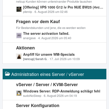
t
netcup Kunden können untereinander Produkte tauschen
e
t
e
L
[Offering] VPS 1000 G12 iv Pro NUE BW25 (4vcpu, 8gb ram, 512gb nvme)
r
B
e
ptervip
6. August 2026 um 02:46
ä
e
t
g
i
Fragen vor dem Kauf
z
e
t
t
Für Bestandskunden und jene, die es werden wollen
r
e
L
The server activation failed.
ä
B
e
anargave
4. August 2026 um 05:40
g
e
t
e
i
Aktionen
z
t
t
L
Anpfiff für unsere WM-Specials
r
e
e
[netcup] Sarah G.
17. Juli 2026 um 10:09
ä
B
t
g
e
z
e
i
Administration eines Server / vServer
t
t
e
r
B
vServer / Server / KVM-Server
ä
e
L
Windows Server: RDP-Anmeldung schlägt fehl
g
i
e
sudoNoSleep
6. August 2026 um 04:19
e
t
t
r
Server Konfiguration
z
ä