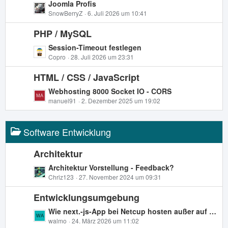
L
Joomla Profis
e
i
e
SnowBerryZ
6. Juli 2026 um 10:41
t
t
r
PHP / MySQL
z
ä
t
L
Session-Timeout festlegen
g
e
e
Copro
28. Juli 2026 um 23:31
e
B
t
e
HTML / CSS / JavaScript
z
i
t
L
Webhosting 8000 Socket IO - CORS
t
e
e
manuel91
2. Dezember 2025 um 19:02
r
B
t
ä
e
z
g
i
Software Entwicklung
t
e
t
e
r
B
Architektur
ä
e
L
Architektur Vorstellung - Feedback?
g
i
e
Chriz123
27. November 2024 um 09:31
e
t
t
r
Entwicklungsumgebung
z
ä
t
L
Wie next.-js-App bei Netcup hosten außer auf einem VPS?
g
e
e
walmo
24. März 2026 um 11:02
e