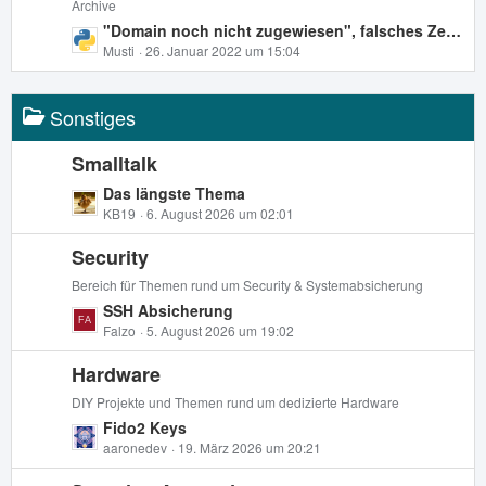
Archive
t
e
L
"Domain noch nicht zugewiesen", falsches Zertifikat, Let's Encrypt Zertifikat nicht für Mail zuweisbar - nichts funktioniert
r
B
e
Musti
26. Januar 2022 um 15:04
ä
e
t
g
i
z
e
t
Sonstiges
t
r
e
ä
B
Smalltalk
g
e
L
Das längste Thema
e
i
e
KB19
6. August 2026 um 02:01
t
t
r
Security
z
ä
t
Bereich für Themen rund um Security & Systemabsicherung
g
e
L
SSH Absicherung
e
B
e
Falzo
5. August 2026 um 19:02
e
t
i
Hardware
z
t
t
DIY Projekte und Themen rund um dedizierte Hardware
r
e
L
Fido2 Keys
ä
B
e
aaronedev
19. März 2026 um 20:21
g
e
t
e
i