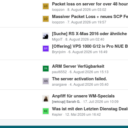
L
Packet loss on server for over 48 hours 
ä
e
e
loopzon
8. August 2026 um 03:02
g
B
t
Massiver Packet Loss + neues SCP Fehler, Stando
e
e
z
loopzon
7. August 2026 um 19:57
i
t
t
L
[Suche] RS X-Mas 2016 oder ähnliche ältere Root-Se
e
r
e
MigoIT
8. August 2026 um 02:40
B
ä
t
[Offering] VPS 1000 G12 iv Pro NUE BW25 (4vcpu, 8gb ram,
e
g
z
Brynjolm
6. August 2026 um 16:49
i
e
t
t
e
L
ARM Server Verfügbarkeit
r
B
e
paul6552
6. August 2026 um 15:13
ä
e
t
The server activation failed.
g
i
z
anargave
4. August 2026 um 05:40
e
t
t
L
Anpfiff für unsere WM-Specials
r
e
e
[netcup] Sarah G.
17. Juli 2026 um 10:09
ä
B
t
Was ist mit den Letzten Dienstag Dea
g
e
z
Kepler
12. Mai 2026 um 16:42
e
i
t
t
e