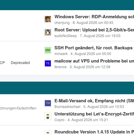
r
B
ä
e
g
L
Windows Server: RDP-Anmeldung schl
i
e
e
chenjung
8. August 2026 um 00:45
t
t
Root Server: Upload bei 2,5-Gbit/s-Server auf ~1 Gbit/s begrenzt – Wind
r
z
sudoNoSleep
7. August 2026 um 19:03
ä
t
g
L
SSH Port geändert, für root. Backups funktioni
e
e
e
mmaark
4. August 2026 um 05:50
B
t
mailcow auf VPS und Probleme bei unbound im Zusammenhang mit mail.protect
e
pCP
Deprecated
z
terence
3. August 2026 um 12:38
i
t
t
e
r
B
ä
e
g
i
L
E-Mail-Versand ok, Empfang nicht (SMTP Port 25
e
t
e
thomasdrechsel
5. August 2026 um 10:53
chnungen/Gutschriften
r
t
Unterstützung bei Let’s-Encrypt-Zertifikat für ludivant
ä
z
Copro
4. August 2026 um 15:21
g
t
L
Roundcube Version 1.4.15 Update in 
e
e