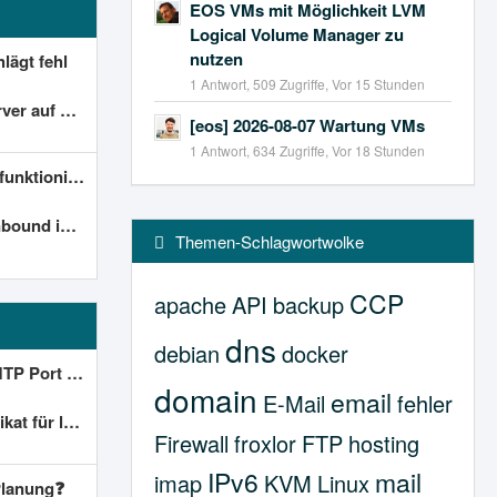
EOS VMs mit Möglichkeit LVM
Logical Volume Manager zu
nutzen
ägt fehl
1 Antwort, 509 Zugriffe, Vor 15 Stunden
ows Server 2022
[eos] 2026-08-07 Wartung VMs
1 Antwort, 634 Zugriffe, Vor 18 Stunden
eren nicht.
ion.outlook.com
Themen-Schlagwortwolke
CCP
apache
API
backup
dns
debian
docker
 is closed)
domain
email
E-Mail
fehler
a.de gesucht
Firewall
froxlor
FTP
hosting
IPv6
mail
imap
KVM
Linux
Planung❓