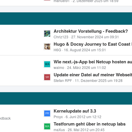
z
manuel91
2. Dezember 2025 um 18:59
i
e
t
t
e
r
B
ä
e
g
L
Architektur Vorstellung - Feedback?
i
e
e
Chriz123
27. November 2024 um 09:31
t
t
Hugo & Docsy Journey to East Coast Part 1 - kann
r
z
H6G
16. August 2024 um 15:01
ä
t
g
L
Wie next.-js-App bei Netcup hosten außer auf 
e
e
e
walmo
24. März 2026 um 11:02
B
t
Update einer Datei auf meiner Webseite führt NICHT dazu, daß sie ausgeführt wird, sond
e
z
Stefan RPF
11. Dezember 2025 um 19:28
i
t
t
e
r
B
ä
e
g
L
Kernelupdate auf 3.3
i
e
e
Proyx
6. Juni 2012 um 12:12
edback
t
t
Testforum geht über in netcup labs
r
z
maXus
26. Mai 2012 um 20:45