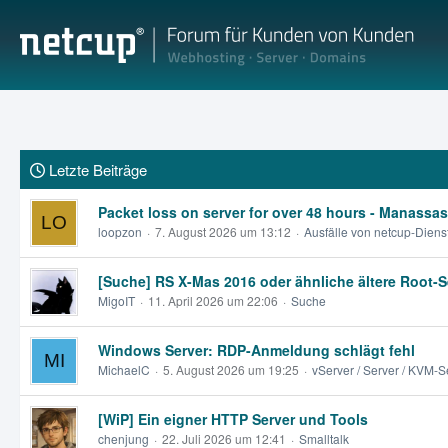
Letzte Beiträge
Packet loss on server for over 48 hours - Manassas
loopzon
7. August 2026 um 13:12
Ausfälle von netcup-Diens
[Suche] RS X-Mas 2016 oder ähnliche ältere Root-Se
MigoIT
11. April 2026 um 22:06
Suche
Windows Server: RDP-Anmeldung schlägt fehl
MichaelC
5. August 2026 um 19:25
vServer / Server / KVM-S
[WiP] Ein eigner HTTP Server und Tools
chenjung
22. Juli 2026 um 12:41
Smalltalk