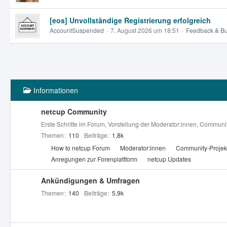
[eos] Unvollständige Registrierung erfolgreich
AccountSuspended
7. August 2026 um 18:51
Feedback & B
Informationen
netcup Community
Erste Schritte im Forum, Vorstellung der Moderator:innen, Community
Themen
110
Beiträge
1,8k
U
How to netcup Forum
Moderator:innen
Community-Projek
n
Anregungen zur Forenplattform
netcup Updates
t
e
Ankündigungen & Umfragen
r
Themen
140
Beiträge
5,9k
f
o
r