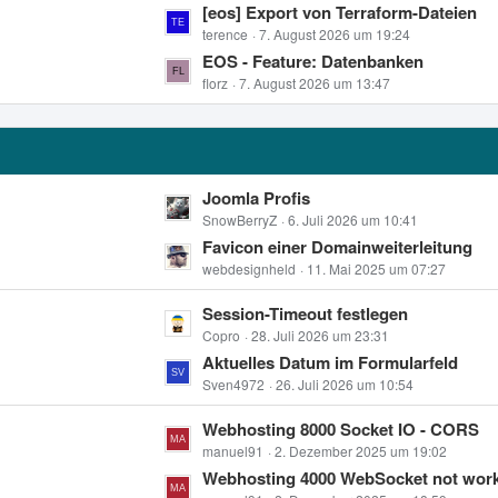
L
[eos] Export von Terraform-Dateien
t
t
e
terence
7. August 2026 um 19:24
e
r
t
EOS - Feature: Datenbanken
B
ä
z
florz
7. August 2026 um 13:47
e
g
t
i
e
e
t
B
r
e
ä
L
Joomla Profis
i
g
e
SnowBerryZ
6. Juli 2026 um 10:41
t
e
t
Favicon einer Domainweiterleitung
r
z
webdesignheld
11. Mai 2025 um 07:27
ä
t
g
L
Session-Timeout festlegen
e
e
e
Copro
28. Juli 2026 um 23:31
B
t
Aktuelles Datum im Formularfeld
e
z
Sven4972
26. Juli 2026 um 10:54
i
t
t
L
Webhosting 8000 Socket IO - CORS
e
r
e
manuel91
2. Dezember 2025 um 19:02
B
ä
t
Webhosting 4000 WebSocket not wor
e
g