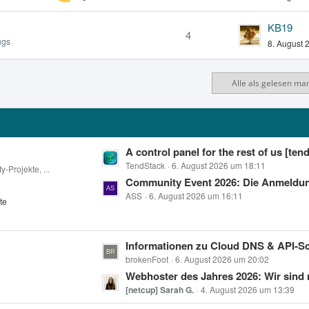
KB19
4
ugs
8. August 
Alle als gelesen ma
L
A control panel for the rest of us [tend.host – Das Open-Source-Control-Panel für App-Deployments, Backups
e
TendStack
6. August 2026 um 18:11
-Projekte, ...
t
Community Event 2026: Die Anmeldung ist
z
ASS
6. August 2026 um 16:11
te
t
e
B
L
Informationen zu Cloud DNS & API-Sch
e
e
brokenFoot
6. August 2026 um 20:02
i
t
Webhoster des Jahres 2026: Wir sind 
t
z
[netcup] Sarah G.
4. August 2026 um 13:39
r
t