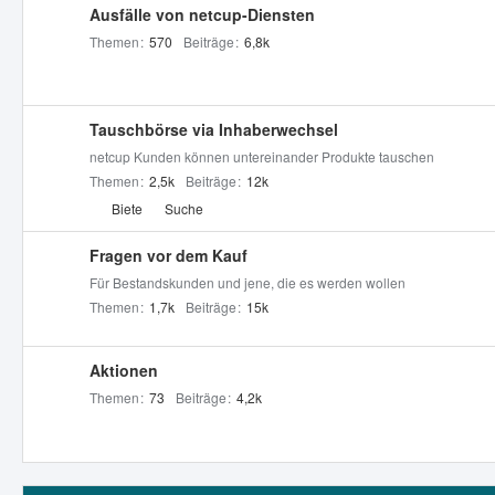
Ausfälle von netcup-Diensten
e
Themen
570
Beiträge
6,8k
n
Tauschbörse via Inhaberwechsel
netcup Kunden können untereinander Produkte tauschen
Themen
2,5k
Beiträge
12k
U
Biete
Suche
n
t
Fragen vor dem Kauf
e
Für Bestandskunden und jene, die es werden wollen
r
Themen
1,7k
Beiträge
15k
f
o
Aktionen
r
Themen
73
Beiträge
4,2k
e
n