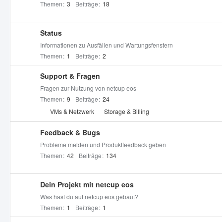
Themen
3
Beiträge
18
Status
Informationen zu Ausfällen und Wartungsfenstern
Themen
1
Beiträge
2
Support & Fragen
Fragen zur Nutzung von netcup eos
Themen
9
Beiträge
24
U
VMs & Netzwerk
Storage & Billing
n
t
Feedback & Bugs
e
Probleme melden und Produktfeedback geben
r
Themen
42
Beiträge
134
f
o
Dein Projekt mit netcup eos
r
Was hast du auf netcup eos gebaut?
e
Themen
1
Beiträge
1
n