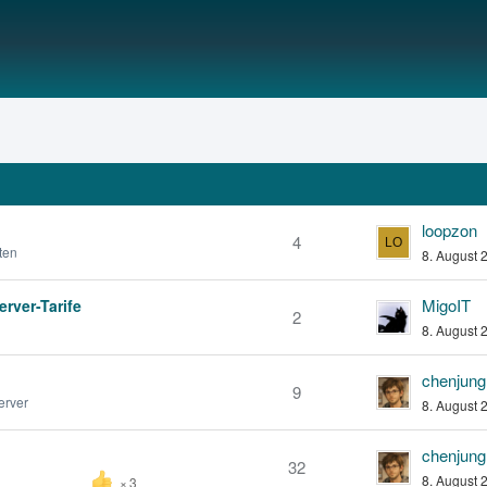
loopzon
4
ten
8. August 
MigoIT
rver-Tarife
2
8. August 
chenjung
9
erver
8. August 
chenjung
32
8. August 
3