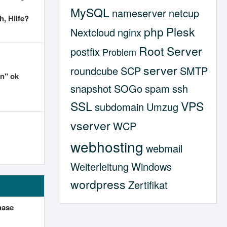
MySQL
nameserver
netcup
h, Hilfe?
php
Plesk
Nextcloud
nginx
Root Server
postfix
Problem
server
roundcube
SCP
SMTP
en" ok
snapshot
SOGo
spam
ssh
SSL
VPS
subdomain
Umzug
vserver
WCP
webhosting
webmail
Weiterleitung
Windows
wordpress
Zertifikat
hase