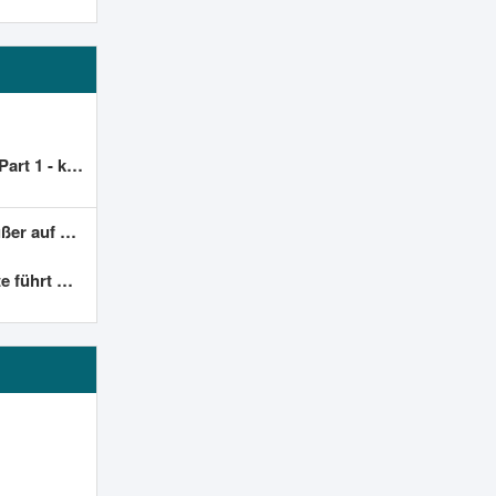
 wer helfen?
einem VPS?
ern der alte Code