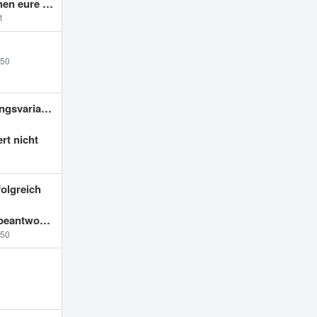
re Meinung
1
:50
 mit OpenTofu?
rt nicht
folgreich
nur eigene Zone)
:50