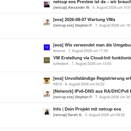
t
netcup eos Preview ist da – wir brauchen eu
r
z
[netcup] Alexander W.
5. August 2026 um 10:0
ä
t
g
L
[eos] 2026-08-07 Wartung VMs
e
e
e
[netcup eos] Stephan P.
7. August 2026 um 19
B
t
e
z
i
L
[eos] Wie verwendet man die Umgebungsvariablen EOS_CLIENT_*
t
t
e
terence
7. August 2026 um 17:33
e
r
t
VM Erstellung via Cloud-Init funktionie
B
ä
z
turtledevil
7. August 2026 um 13:03
e
g
t
i
e
e
t
L
[eos] Unvollständige Registrierung er
B
r
e
KB19
8. August 2026 um 00:22
e
ä
t
[Network] IPv6-DNS aus RA/DHCPv6 beantwortet keine externen Anfragen (
i
g
z
[netcup eos] Stephan P.
7. August 2026 um 20
t
e
t
L
Info | Dein Projekt mit netcup eos
r
e
e
[netcup] Sarah G.
5. August 2026 um 09:52
ä
B
t
g
e
z
e
i