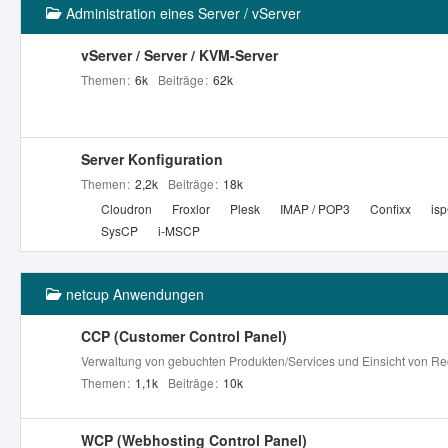
Administration eines Server / vServer
vServer / Server / KVM-Server
Themen
6k
Beiträge
62k
Server Konfiguration
Themen
2,2k
Beiträge
18k
U
Cloudron
Froxlor
Plesk
IMAP / POP3
Confixx
is
n
SysCP
i-MSCP
t
e
netcup Anwendungen
r
f
CCP (Customer Control Panel)
o
r
Verwaltung von gebuchten Produkten/Services und Einsicht von Re
e
Themen
1,1k
Beiträge
10k
n
WCP (Webhosting Control Panel)