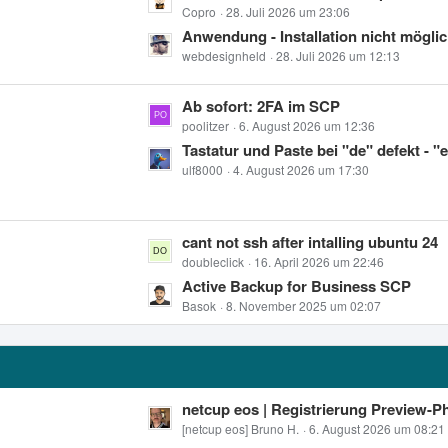
e
Copro
28. Juli 2026 um 23:06
B
t
Anwendung - Installation nicht möglic
e
z
webdesignheld
28. Juli 2026 um 12:13
i
t
t
e
L
Ab sofort: 2FA im SCP
r
B
e
poolitzer
6. August 2026 um 12:36
ä
e
t
Tastatur und Paste bei "de" defekt - "
g
i
z
ulf8000
4. August 2026 um 17:30
e
t
t
r
e
ä
B
L
cant not ssh after intalling ubuntu 24
g
e
e
doubleclick
16. April 2026 um 22:46
e
i
t
Active Backup for Business SCP
t
z
Basok
8. November 2025 um 02:07
r
t
ä
e
g
B
e
e
L
netcup eos | Registrierung Preview-P
i
e
[netcup eos] Bruno H.
6. August 2026 um 08:21
t