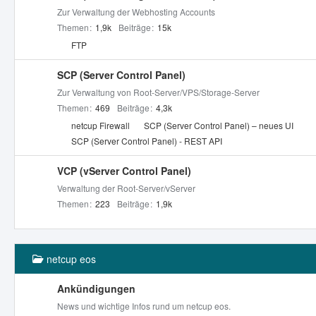
Zur Verwaltung der Webhosting Accounts
Themen
1,9k
Beiträge
15k
U
FTP
n
t
SCP (Server Control Panel)
e
Zur Verwaltung von Root-Server/VPS/Storage-Server
r
Themen
469
Beiträge
4,3k
f
U
netcup Firewall
SCP (Server Control Panel) – neues UI
o
n
SCP (Server Control Panel) - REST API
r
t
e
e
VCP (vServer Control Panel)
n
r
Verwaltung der Root-Server/vServer
f
Themen
223
Beiträge
1,9k
o
r
e
netcup eos
n
Ankündigungen
News und wichtige Infos rund um netcup eos.