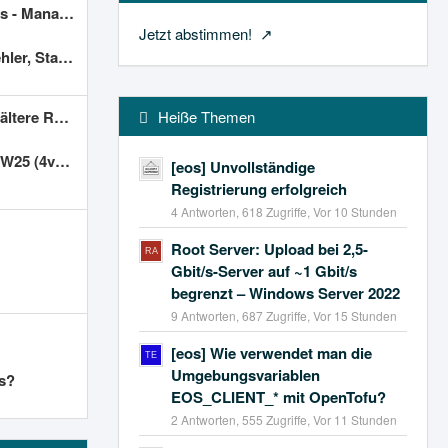
- Manassas
Jetzt abstimmen!
rt Nürnberg
rver-Tarife
Heiße Themen
 512gb nvme)
[eos] Unvollständige
Registrierung erfolgreich
4 Antworten, 618 Zugriffe, Vor 10 Stunden
Root Server: Upload bei 2,5-
Gbit/s-Server auf ~1 Gbit/s
begrenzt – Windows Server 2022
9 Antworten, 687 Zugriffe, Vor 15 Stunden
[eos] Wie verwendet man die
Umgebungsvariablen
ls?
EOS_CLIENT_* mit OpenTofu?
2 Antworten, 555 Zugriffe, Vor 11 Stunden