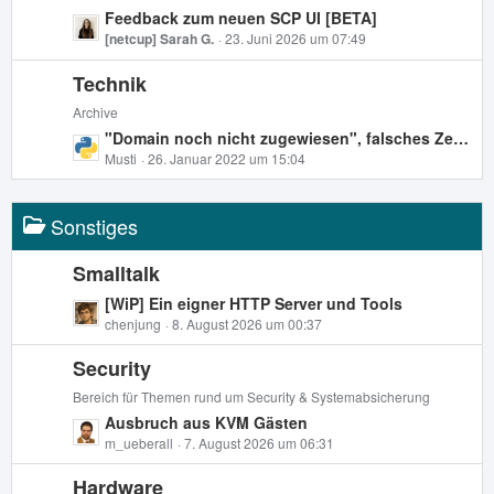
r
t
L
Feedback zum neuen SCP UI [BETA]
ä
e
e
[netcup] Sarah G.
23. Juni 2026 um 07:49
g
B
t
e
e
Technik
z
i
t
Archive
t
e
L
"Domain noch nicht zugewiesen", falsches Zertifikat, Let's Encrypt Zertifikat nicht für Mail zuweisbar - nichts funktioniert
r
B
e
Musti
26. Januar 2022 um 15:04
ä
e
t
g
i
z
e
t
Sonstiges
t
r
e
ä
B
Smalltalk
g
e
L
[WiP] Ein eigner HTTP Server und Tools
e
i
e
chenjung
8. August 2026 um 00:37
t
t
r
Security
z
ä
t
Bereich für Themen rund um Security & Systemabsicherung
g
e
L
Ausbruch aus KVM Gästen
e
B
e
m_ueberall
7. August 2026 um 06:31
e
t
i
Hardware
z