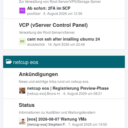
t
Zur Verwaltung von Root-Server/VPS/Storage-Server
r
e
L
Ab sofort: 2FA im SCP
ä
B
e
poolitzer
6. August 2026 um 12:36
g
e
t
e
i
VCP (vServer Control Panel)
z
t
t
Verwaltung der Root-Server/vServer
r
e
L
cant not ssh after intalling ubuntu 24
ä
B
e
doubleclick
16. April 2026 um 22:46
g
e
t
e
i
z
t
netcup eos
t
r
e
ä
B
Ankündigungen
g
e
News und wichtige Infos rund um netcup eos.
e
i
L
netcup eos | Registrierung Preview-Phase
t
e
[netcup eos] Bruno H.
6. August 2026 um 08:21
r
t
ä
Status
z
g
t
Informationen zu Ausfällen und Wartungsfenstern
e
e
L
[eos] 2026-08-07 Wartung VMs
B
e
[netcup eos] Stephan P.
7. August 2026 um 19:50