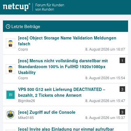
Letzte Beiträge
[eos] Object Storage Name Validation Meldungen
falsch
Copro
8. August 2026 um 16:07
[eos] Menus nicht vollständig darstellbar mit
1
Standardzoom 100% in FullHD 1920x1080px
Usability
Copro
8. August 2026 um 15:54
VPS 500 G12 seit Lieferung DEACTIVATED –
3
bezahlt, 2 Tickets ohne Antwort
Bigmike26
8. August 2026 um 15:47
[eos] Zugriff auf die Console
3
Mike0185
8. August 2026 um 15:37
[eos] Invite also Einladung nur einmal aufrufbar