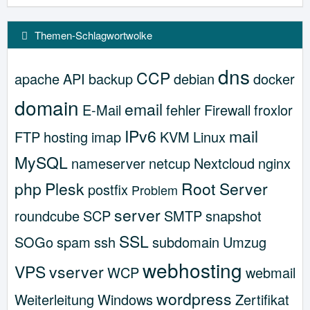
Themen-Schlagwortwolke
dns
CCP
apache
API
backup
debian
docker
domain
email
E-Mail
fehler
Firewall
froxlor
IPv6
mail
FTP
hosting
imap
KVM
Linux
MySQL
nameserver
netcup
Nextcloud
nginx
php
Plesk
Root Server
postfix
Problem
server
roundcube
SCP
SMTP
snapshot
SSL
SOGo
spam
ssh
subdomain
Umzug
webhosting
VPS
vserver
WCP
webmail
wordpress
Weiterleitung
Windows
Zertifikat