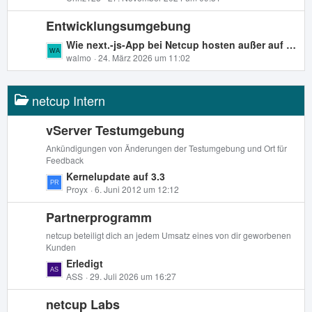
e
t
t
r
Entwicklungsumgebung
z
ä
t
L
Wie next.-js-App bei Netcup hosten außer auf einem VPS?
g
e
e
walmo
24. März 2026 um 11:02
e
B
t
e
z
i
netcup Intern
t
t
e
r
B
vServer Testumgebung
ä
e
Ankündigungen von Änderungen der Testumgebung und Ort für
g
i
Feedback
e
t
L
Kernelupdate auf 3.3
r
e
Proyx
6. Juni 2012 um 12:12
ä
t
g
Partnerprogramm
z
e
t
netcup beteiligt dich an jedem Umsatz eines von dir geworbenen
e
Kunden
B
L
Erledigt
e
e
ASS
29. Juli 2026 um 16:27
i
t
t
netcup Labs
z