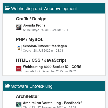
i
z
t
Webhosting und Webdevelopment
t
r
e
ä
B
Grafik / Design
g
e
L
Joomla Profis
e
i
e
SnowBerryZ
6. Juli 2026 um 10:41
t
t
r
PHP / MySQL
z
ä
t
L
Session-Timeout festlegen
g
e
e
Copro
28. Juli 2026 um 23:31
e
B
t
e
HTML / CSS / JavaScript
z
i
t
L
Webhosting 8000 Socket IO - CORS
t
e
e
manuel91
2. Dezember 2025 um 19:02
r
B
t
ä
e
z
g
i
Software Entwicklung
t
e
t
e
r
B
Architektur
ä
e
L
Architektur Vorstellung - Feedback?
g
i
e
Chriz123
27. November 2024 um 09:31