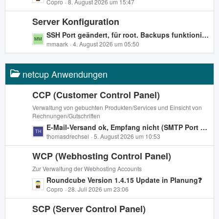
e
Copro
8. August 2026 um 15:47
e
t
t
r
Server Konfiguration
z
ä
t
L
SSH Port geändert, für root. Backups funktionieren nicht.
g
e
e
mmaark
4. August 2026 um 05:50
e
B
t
e
z
i
netcup Anwendungen
t
t
e
r
B
CCP (Customer Control Panel)
ä
e
Verwaltung von gebuchten Produkten/Services und Einsicht von
g
i
Rechnungen/Gutschriften
e
t
L
E-Mail-Versand ok, Empfang nicht (SMTP Port 25 is closed)
r
e
thomasdrechsel
5. August 2026 um 10:53
ä
t
g
WCP (Webhosting Control Panel)
z
e
t
Zur Verwaltung der Webhosting Accounts
e
L
Roundcube Version 1.4.15 Update in Planung❓
B
e
Copro
28. Juli 2026 um 23:06
e
t
i
SCP (Server Control Panel)
z
t