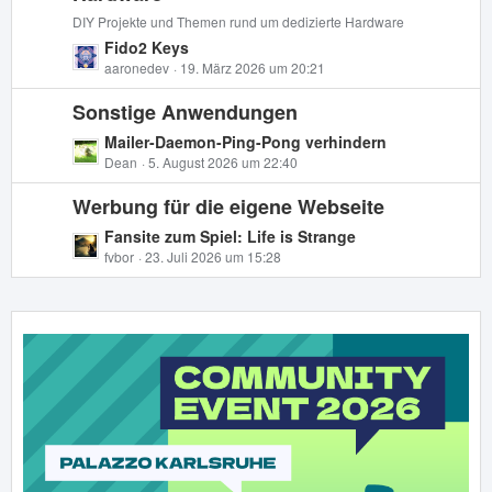
t
t
DIY Projekte und Themen rund um dedizierte Hardware
r
e
L
Fido2 Keys
ä
B
e
aaronedev
19. März 2026 um 20:21
g
e
t
e
i
Sonstige Anwendungen
z
t
t
L
Mailer-Daemon-Ping-Pong verhindern
r
e
e
Dean
5. August 2026 um 22:40
ä
B
t
g
e
Werbung für die eigene Webseite
z
e
i
t
L
Fansite zum Spiel: Life is Strange
t
e
e
fvbor
23. Juli 2026 um 15:28
r
B
t
ä
e
z
g
i
t
e
t
e
r
B
ä
e
g
i
e
t
r
ä