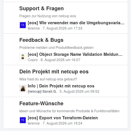
e
t
i
Support & Fragen
z
t
t
Fragen zur Nutzung von netcup eos
r
e
L
[eos] Wie verwendet man die Umgebungsvariablen EOS_CLIENT_* mit OpenTofu?
ä
B
e
terence
7. August 2026 um 17:33
g
e
t
e
i
Feedback & Bugs
z
t
t
Probleme melden und Produktfeedback geben
r
e
L
[eos] Object Storage Name Validation Meldungen falsch
ä
B
e
Copro
8. August 2026 um 16:07
g
e
t
e
i
Dein Projekt mit netcup eos
z
t
t
Was hast du auf netcup eos gebaut?
r
e
L
Info | Dein Projekt mit netcup eos
ä
B
e
[netcup] Sarah G.
5. August 2026 um 09:52
g
e
t
e
i
Feature-Wünsche
z
t
t
Ideen und Wünsche für kommende Produkte & Funktionalitäten
r
e
L
[eos] Export von Terraform-Dateien
ä
B
e
terence
7. August 2026 um 19:24
g
e
t
e