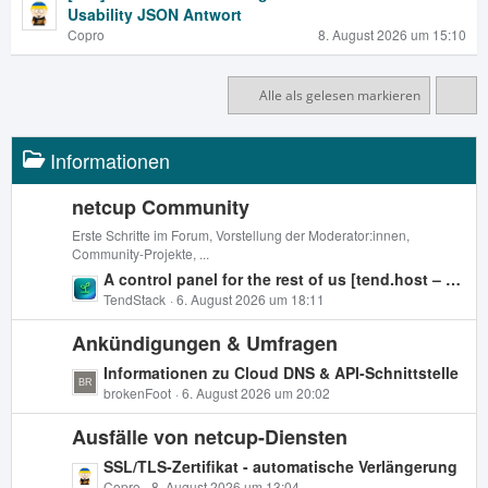
Usability JSON Antwort
Copro
8. August 2026 um 15:10
Alle als gelesen markieren
Informationen
netcup Community
Erste Schritte im Forum, Vorstellung der Moderator:innen,
Community-Projekte, ...
L
A control panel for the rest of us [tend.host – Das Open-Source-Control-Panel für App-Deployments, Backups & Server-Verwaltung]
e
TendStack
6. August 2026 um 18:11
t
Ankündigungen & Umfragen
z
t
L
Informationen zu Cloud DNS & API-Schnittstelle
e
e
brokenFoot
6. August 2026 um 20:02
B
t
e
Ausfälle von netcup-Diensten
z
i
t
L
SSL/TLS-Zertifikat - automatische Verlängerung
t
e
Copro
8. August 2026 um 13:04