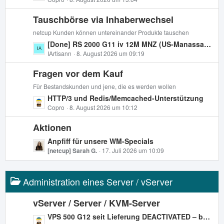
e
r
B
t
ä
e
Tauschbörse via Inhaberwechsel
z
g
i
t
netcup Kunden können untereinander Produkte tauschen
e
t
e
L
[Done] RS 2000 G11 iv 12M MNZ (US-Manassas) - Free Transfer
r
B
e
IArtisann
8. August 2026 um 09:19
ä
e
t
g
i
Fragen vor dem Kauf
z
e
t
t
Für Bestandskunden und jene, die es werden wollen
r
e
L
HTTP/3 und Redis/Memcached-Unterstützung
ä
B
e
Copro
8. August 2026 um 10:12
g
e
t
e
i
Aktionen
z
t
t
L
Anpfiff für unsere WM-Specials
r
e
e
[netcup] Sarah G.
17. Juli 2026 um 10:09
ä
B
t
g
e
z
e
i
Administration eines Server / vServer
t
t
e
r
B
vServer / Server / KVM-Server
ä
e
L
VPS 500 G12 seit Lieferung DEACTIVATED – bezahlt, 2 Tickets ohne Antwort
g
i