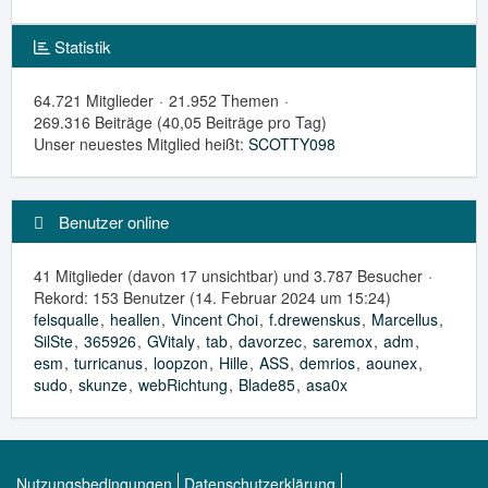
Statistik
64.721 Mitglieder
21.952 Themen
269.316 Beiträge (40,05 Beiträge pro Tag)
Unser neuestes Mitglied heißt:
SCOTTY098
Benutzer online
41 Mitglieder (davon 17 unsichtbar) und 3.787 Besucher
Rekord: 153 Benutzer (
14. Februar 2024 um 15:24
)
felsqualle
heallen
Vincent Choi
f.drewenskus
Marcellus
SilSte
365926
GVitaly
tab
davorzec
saremox
adm
esm
turricanus
loopzon
Hille
ASS
demrios
aounex
sudo
skunze
webRichtung
Blade85
asa0x
Nutzungsbedingungen
Datenschutzerklärung