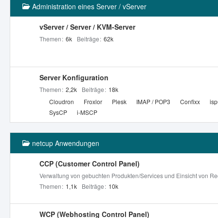
Administration eines Server / vServer
vServer / Server / KVM-Server
Themen
6k
Beiträge
62k
Server Konfiguration
Themen
2,2k
Beiträge
18k
U
Cloudron
Froxlor
Plesk
IMAP / POP3
Confixx
is
n
SysCP
i-MSCP
t
e
netcup Anwendungen
r
f
CCP (Customer Control Panel)
o
r
Verwaltung von gebuchten Produkten/Services und Einsicht von Re
e
Themen
1,1k
Beiträge
10k
n
WCP (Webhosting Control Panel)