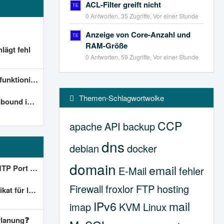
ACL-Filter greift nicht
0 Antworten, 35 Zugriffe, Vor einer Stunde
Anzeige von Core-Anzahl und
RAM-Größe
ägt fehl
0 Antworten, 59 Zugriffe, Vor einer Stunde
eren nicht.
Themen-Schlagwortwolke
ion.outlook.com
CCP
apache
API
backup
dns
debian
docker
domain
email
 is closed)
E-Mail
fehler
Firewall
froxlor
FTP
hosting
a.de gesucht
IPv6
mail
imap
KVM
Linux
Planung❓