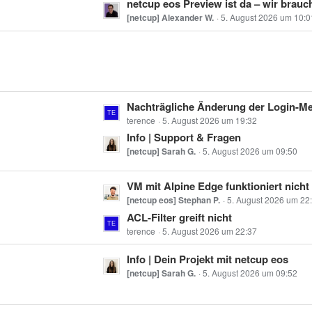
t
netcup eos Preview ist da – wir brauchen eu
r
z
[netcup] Alexander W.
5. August 2026 um 10:0
ä
t
g
e
e
B
e
i
L
Nachträgliche Änderung der Login-Methode
t
e
terence
5. August 2026 um 19:32
r
t
Info | Support & Fragen
ä
z
[netcup] Sarah G.
5. August 2026 um 09:50
g
t
e
e
L
VM mit Alpine Edge funktioniert nicht
B
e
[netcup eos] Stephan P.
5. August 2026 um 22
e
t
ACL-Filter greift nicht
i
z
terence
5. August 2026 um 22:37
t
t
L
Info | Dein Projekt mit netcup eos
r
e
e
[netcup] Sarah G.
5. August 2026 um 09:52
ä
B
t
g
e
z
e
i