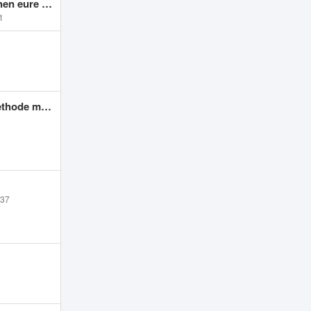
re Meinung
1
 möglich?
:37