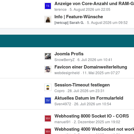
L
Anzeige von Core-Anzahl und RAM-G
t
t
e
terence
5. August 2026 um 22:05
e
r
t
Info | Feature-Wünsche
B
ä
z
[netcup] Sarah G.
5. August 2026 um 09:52
e
g
t
i
e
e
t
B
r
e
ä
L
Joomla Profis
i
g
e
SnowBerryZ
6. Juli 2026 um 10:41
t
e
t
Favicon einer Domainweiterleitung
r
z
webdesignheld
11. Mai 2025 um 07:27
ä
t
g
L
Session-Timeout festlegen
e
e
e
Copro
28. Juli 2026 um 23:31
B
t
Aktuelles Datum im Formularfeld
e
z
Sven4972
26. Juli 2026 um 10:54
i
t
t
L
Webhosting 8000 Socket IO - CORS
e
r
e
manuel91
2. Dezember 2025 um 19:02
B
ä
t
Webhosting 4000 WebSocket not wor
e
g