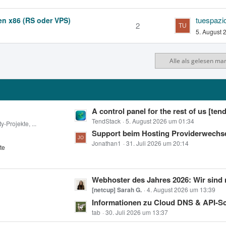
tuespazi
 x86 (RS oder VPS)
2
5. August 
Alle als gelesen ma
L
A control panel for the rest of us [tend.host – Das Open-Source-Control-Panel für App-Deployments, Backups
e
TendStack
5. August 2026 um 01:34
-Projekte, ...
t
Support beim Hosting Providerwechs
z
Jonathan1
31. Juli 2026 um 20:14
te
t
e
B
L
Webhoster des Jahres 2026: Wir sind 
e
e
[netcup] Sarah G.
4. August 2026 um 13:39
i
t
Informationen zu Cloud DNS & API-Sch
t
z
tab
30. Juli 2026 um 13:37
r
t