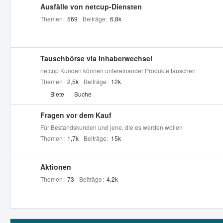
Ausfälle von netcup-Diensten
e
Themen
569
Beiträge
6,8k
n
Tauschbörse via Inhaberwechsel
netcup Kunden können untereinander Produkte tauschen
Themen
2,5k
Beiträge
12k
U
Biete
Suche
n
t
Fragen vor dem Kauf
e
Für Bestandskunden und jene, die es werden wollen
r
Themen
1,7k
Beiträge
15k
f
o
Aktionen
r
Themen
73
Beiträge
4,2k
e
n