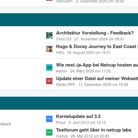
z
manuel91
2. Dezember 2025 um 18:59
i
e
t
t
e
r
B
ä
e
g
L
Architektur Vorstellung - Feedback?
i
e
e
Chriz123
27. November 2024 um 09:31
t
t
Hugo & Docsy Journey to East Coast Part 1 - kann
r
z
H6G
16. August 2024 um 15:01
ä
t
g
L
Wie next.-js-App bei Netcup hosten außer auf 
e
e
e
walmo
24. März 2026 um 11:02
B
t
Update einer Datei auf meiner Webseite führt NICHT dazu, daß sie ausgeführt wird, sond
e
z
Stefan RPF
11. Dezember 2025 um 19:28
i
t
t
e
r
B
ä
e
g
L
Kernelupdate auf 3.3
i
e
e
Proyx
6. Juni 2012 um 12:12
edback
t
t
Testforum geht über in netcup labs
r
z
maXus
26. Mai 2012 um 20:45