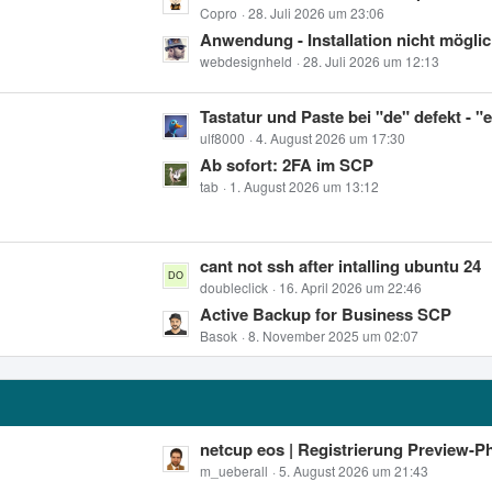
e
Copro
28. Juli 2026 um 23:06
B
t
Anwendung - Installation nicht möglic
e
z
webdesignheld
28. Juli 2026 um 12:13
i
t
t
e
L
Tastatur und Paste bei "de" defekt - "
r
B
e
ulf8000
4. August 2026 um 17:30
ä
e
t
Ab sofort: 2FA im SCP
g
i
z
tab
1. August 2026 um 13:12
e
t
t
r
e
ä
B
L
cant not ssh after intalling ubuntu 24
g
e
e
doubleclick
16. April 2026 um 22:46
e
i
t
Active Backup for Business SCP
t
z
Basok
8. November 2025 um 02:07
r
t
ä
e
g
B
e
e
L
netcup eos | Registrierung Preview-P
i
e
m_ueberall
5. August 2026 um 21:43
t