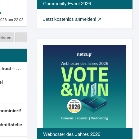
Community Event 2026
o
Jetzt kostenlos anmelden!
2026 um 22:03
rkieren
 & Server-Verwaltung]
el
nominiert!
nittstelle
Webhoster des Jahres 2026