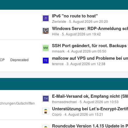
r
B
ä
e
g
L
IPv6 "no route to host"
i
e
e
Zierleiste
5. August 2026 um 20:20
t
t
Windows Server: RDP-Anmeldung schl
r
z
Hille
5. August 2026 um 19:42
ä
t
g
L
SSH Port geändert, für root. Backups funktioni
e
e
e
mmaark
4. August 2026 um 05:50
B
t
mailcow auf VPS und Probleme bei unbound im Zusammenhang mit mail.protect
e
pCP
Deprecated
z
terence
3. August 2026 um 12:38
i
t
t
e
r
B
ä
e
g
i
L
E-Mail-Versand ok, Empfang nicht (SMTP Port 25
e
t
e
thomasdrechsel
5. August 2026 um 10:53
chnungen/Gutschriften
r
t
Unterstützung bei Let’s-Encrypt-Zertifikat für ludivant
ä
z
Copro
4. August 2026 um 15:21
g
t
L
Roundcube Version 1.4.15 Update in 
e
e