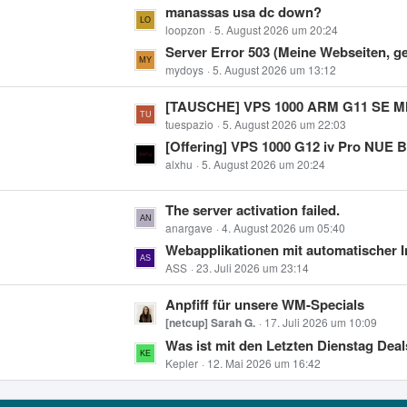
L
manassas usa dc down?
ä
e
e
loopzon
5. August 2026 um 20:24
g
B
t
Server Error 503 (Meine Webseiten, gehen nicht CCP eben
e
e
z
mydoys
5. August 2026 um 13:12
i
t
t
L
[TAUSCHE] VPS 1000 ARM G11 SE MNZ ADV24 gegen x86 (
e
r
e
tuespazio
5. August 2026 um 22:03
B
ä
t
[Offering] VPS 1000 G12 iv Pro NUE BW25 (4vcpu, 8gb ram,
e
g
z
alxhu
5. August 2026 um 20:24
i
e
t
t
e
L
The server activation failed.
r
B
e
anargave
4. August 2026 um 05:40
ä
e
t
Webapplikationen mit automatischer In
g
i
z
ASS
23. Juli 2026 um 23:14
e
t
t
L
Anpfiff für unsere WM-Specials
r
e
e
[netcup] Sarah G.
17. Juli 2026 um 10:09
ä
B
t
Was ist mit den Letzten Dienstag Dea
g
e
z
Kepler
12. Mai 2026 um 16:42
e
i
t
t
e