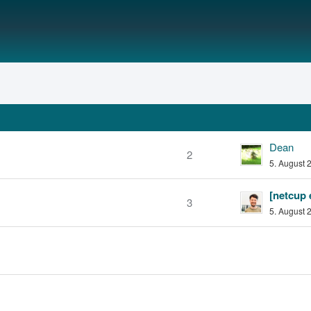
Dean
2
5. August 
3
5. August 