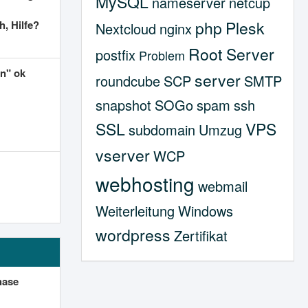
MySQL
nameserver
netcup
php
Plesk
h, Hilfe?
Nextcloud
nginx
Root Server
postfix
Problem
en" ok
server
roundcube
SCP
SMTP
snapshot
SOGo
spam
ssh
SSL
VPS
subdomain
Umzug
vserver
WCP
webhosting
webmail
Weiterleitung
Windows
wordpress
Zertifikat
hase