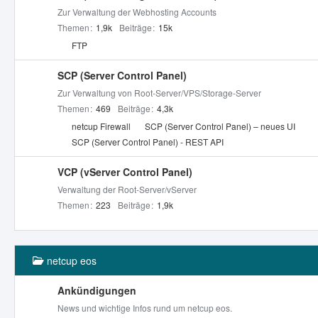
Zur Verwaltung der Webhosting Accounts
Themen
1,9k
Beiträge
15k
U
FTP
n
t
SCP (Server Control Panel)
e
Zur Verwaltung von Root-Server/VPS/Storage-Server
r
Themen
469
Beiträge
4,3k
f
U
netcup Firewall
SCP (Server Control Panel) – neues UI
o
n
SCP (Server Control Panel) - REST API
r
t
e
e
VCP (vServer Control Panel)
n
r
Verwaltung der Root-Server/vServer
f
Themen
223
Beiträge
1,9k
o
r
e
netcup eos
n
Ankündigungen
News und wichtige Infos rund um netcup eos.