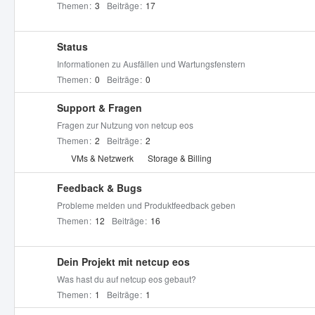
Themen
3
Beiträge
17
Status
Informationen zu Ausfällen und Wartungsfenstern
Themen
0
Beiträge
0
Support & Fragen
Fragen zur Nutzung von netcup eos
Themen
2
Beiträge
2
U
VMs & Netzwerk
Storage & Billing
n
t
Feedback & Bugs
e
Probleme melden und Produktfeedback geben
r
Themen
12
Beiträge
16
f
o
Dein Projekt mit netcup eos
r
Was hast du auf netcup eos gebaut?
e
Themen
1
Beiträge
1
n