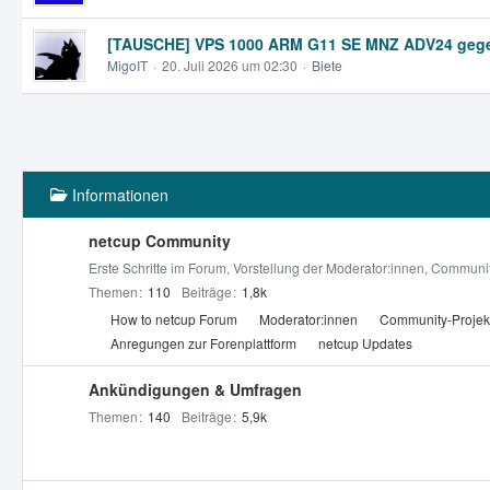
[TAUSCHE] VPS 1000 ARM G11 SE MNZ ADV24 gegen
MigoIT
20. Juli 2026 um 02:30
Biete
Informationen
netcup Community
Erste Schritte im Forum, Vorstellung der Moderator:innen, Community
Themen
110
Beiträge
1,8k
U
How to netcup Forum
Moderator:innen
Community-Projek
n
Anregungen zur Forenplattform
netcup Updates
t
e
Ankündigungen & Umfragen
r
Themen
140
Beiträge
5,9k
f
o
r