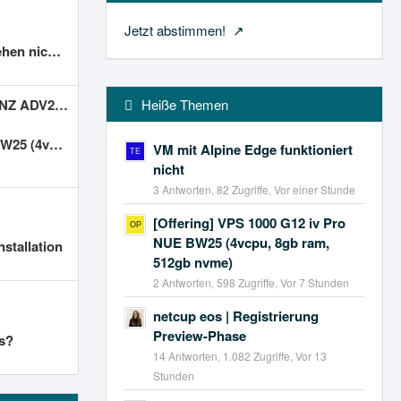
Jetzt abstimmen!
falls nicht)
RS oder VPS)
Heiße Themen
 512gb nvme)
VM mit Alpine Edge funktioniert
nicht
3 Antworten, 82 Zugriffe, Vor einer Stunde
[Offering] VPS 1000 G12 iv Pro
NUE BW25 (4vcpu, 8gb ram,
stallation
512gb nvme)
2 Antworten, 598 Zugriffe, Vor 7 Stunden
netcup eos | Registrierung
Preview-Phase
ls?
14 Antworten, 1.082 Zugriffe, Vor 13
Stunden