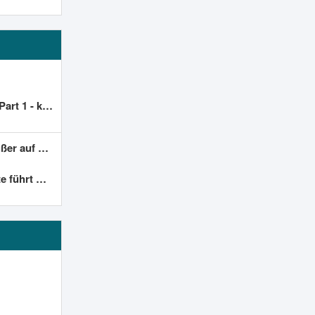
 wer helfen?
einem VPS?
ern der alte Code