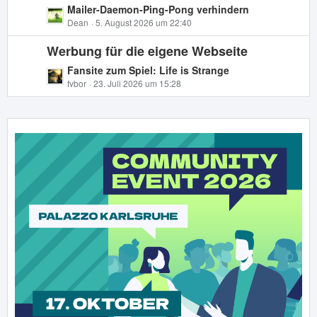
t
L
Mailer-Daemon-Ping-Pong verhindern
r
e
e
Dean
5. August 2026 um 22:40
ä
B
t
g
e
Werbung für die eigene Webseite
z
e
i
t
L
Fansite zum Spiel: Life is Strange
t
e
e
fvbor
23. Juli 2026 um 15:28
r
B
t
ä
e
z
g
i
t
e
t
e
r
B
ä
e
g
i
e
t
r
ä
g
e