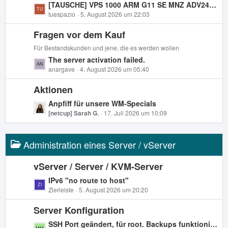
e
L
[TAUSCHE] VPS 1000 ARM G11 SE MNZ ADV24 gegen x86 (RS oder VPS)
r
B
e
tuespazio
5. August 2026 um 22:03
ä
e
t
g
i
Fragen vor dem Kauf
z
e
t
t
Für Bestandskunden und jene, die es werden wollen
r
e
L
The server activation failed.
ä
B
e
anargave
4. August 2026 um 05:40
g
e
t
e
i
Aktionen
z
t
t
L
Anpfiff für unsere WM-Specials
r
e
e
[netcup] Sarah G.
17. Juli 2026 um 10:09
ä
B
t
g
e
z
e
i
Administration eines Server / vServer
t
t
e
r
B
vServer / Server / KVM-Server
ä
e
L
IPv6 "no route to host"
g
i
e
Zierleiste
5. August 2026 um 20:20
e
t
t
r
Server Konfiguration
z
ä
t
L
SSH Port geändert, für root. Backups funktionieren nicht.
g