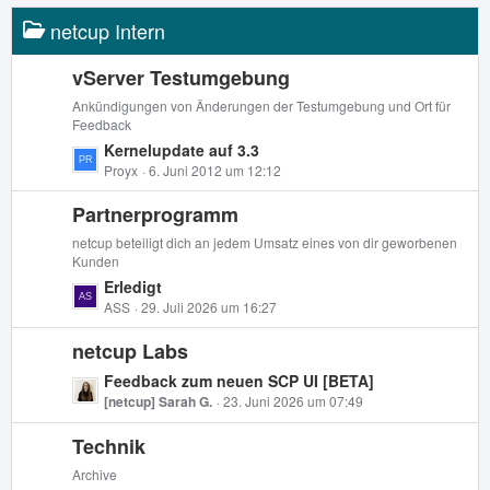
e
z
i
netcup Intern
t
t
e
r
B
vServer Testumgebung
ä
e
Ankündigungen von Änderungen der Testumgebung und Ort für
g
i
Feedback
e
t
L
Kernelupdate auf 3.3
r
e
Proyx
6. Juni 2012 um 12:12
ä
t
g
Partnerprogramm
z
e
t
netcup beteiligt dich an jedem Umsatz eines von dir geworbenen
e
Kunden
B
L
Erledigt
e
e
ASS
29. Juli 2026 um 16:27
i
t
t
netcup Labs
z
r
t
L
Feedback zum neuen SCP UI [BETA]
ä
e
e
[netcup] Sarah G.
23. Juni 2026 um 07:49
g
B
t
e
e
Technik
z
i
t
Archive
t