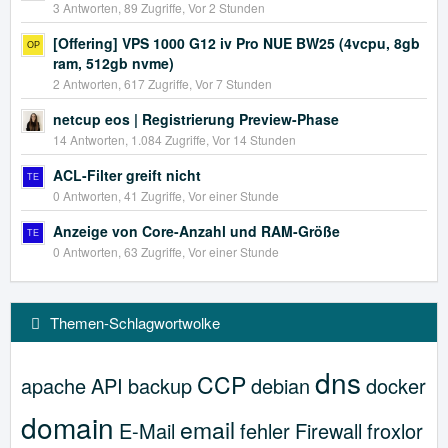
3 Antworten, 89 Zugriffe, Vor 2 Stunden
[Offering] VPS 1000 G12 iv Pro NUE BW25 (4vcpu, 8gb
ram, 512gb nvme)
2 Antworten, 617 Zugriffe, Vor 7 Stunden
netcup eos | Registrierung Preview-Phase
14 Antworten, 1.084 Zugriffe, Vor 14 Stunden
ACL-Filter greift nicht
0 Antworten, 41 Zugriffe, Vor einer Stunde
Anzeige von Core-Anzahl und RAM-Größe
0 Antworten, 63 Zugriffe, Vor einer Stunde
Themen-Schlagwortwolke
dns
CCP
apache
API
backup
debian
docker
domain
email
E-Mail
fehler
Firewall
froxlor