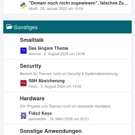
e
L
"Domain noch nicht zugewiesen", falsches Zertifikat, Let's Encrypt Zertifikat nicht für Mail zuweisbar - nichts funktioniert
r
B
e
Musti
26. Januar 2022 um 15:04
ä
e
t
g
i
z
e
t
Sonstiges
t
r
e
ä
B
Smalltalk
g
e
L
Das längste Thema
e
i
e
terence
5. August 2026 um 19:08
t
t
r
Security
z
ä
t
Bereich für Themen rund um Security & Systemabsicherung
g
e
L
SSH Absicherung
e
B
e
Falzo
5. August 2026 um 19:02
e
t
i
Hardware
z
t
t
DIY Projekte und Themen rund um dedizierte Hardware
r
e
L
Fido2 Keys
ä
B
e
aaronedev
19. März 2026 um 20:21
g
e
t
e
i
Sonstige Anwendungen
z
t