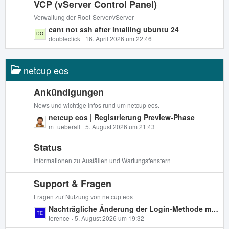
i
VCP (vServer Control Panel)
z
t
t
Verwaltung der Root-Server/vServer
r
e
L
cant not ssh after intalling ubuntu 24
ä
B
e
doubleclick
16. April 2026 um 22:46
g
e
t
e
i
z
t
netcup eos
t
r
e
ä
B
Ankündigungen
g
e
News und wichtige Infos rund um netcup eos.
e
i
L
netcup eos | Registrierung Preview-Phase
t
e
m_ueberall
5. August 2026 um 21:43
r
t
ä
Status
z
g
t
Informationen zu Ausfällen und Wartungsfenstern
e
e
B
Support & Fragen
e
Fragen zur Nutzung von netcup eos
i
L
Nachträgliche Änderung der Login-Methode möglich?
t
e
terence
5. August 2026 um 19:32
r