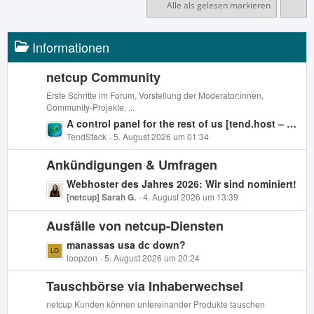
Alle als gelesen markieren
Informationen
netcup Community
Erste Schritte im Forum, Vorstellung der Moderator:innen,
Community-Projekte, ...
L
A control panel for the rest of us [tend.host – Das Open-Source-Control-Panel für App-Deployments, Backups & Server-Verwaltung]
e
TendStack
5. August 2026 um 01:34
t
Ankündigungen & Umfragen
z
t
L
Webhoster des Jahres 2026: Wir sind nominiert!
e
e
[netcup] Sarah G.
4. August 2026 um 13:39
B
t
e
Ausfälle von netcup-Diensten
z
i
t
L
manassas usa dc down?
t
e
e
loopzon
5. August 2026 um 20:24
r
B
t
ä
e
Tauschbörse via Inhaberwechsel
z
g
i
t
netcup Kunden können untereinander Produkte tauschen
e
t