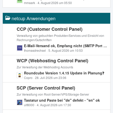
e
e
mmaark
4. August 2026 um 05:50
e
B
t
e
z
i
netcup Anwendungen
t
t
e
r
B
CCP (Customer Control Panel)
ä
e
Verwaltung von gebuchten Produkten/Services und Einsicht von
g
i
Rechnungen/Gutschriften
e
t
L
E-Mail-Versand ok, Empfang nicht (SMTP Port 25 is closed)
r
e
thomasdrechsel
5. August 2026 um 10:53
ä
t
g
WCP (Webhosting Control Panel)
z
e
t
Zur Verwaltung der Webhosting Accounts
e
L
Roundcube Version 1.4.15 Update in Planung❓
B
e
Copro
28. Juli 2026 um 23:06
e
t
i
SCP (Server Control Panel)
z
t
t
Zur Verwaltung von Root-Server/VPS/Storage-Server
r
e
L
Tastatur und Paste bei "de" defekt - "en" ok
ä
B
e
ulf8000
4. August 2026 um 17:30
g
e
t
e