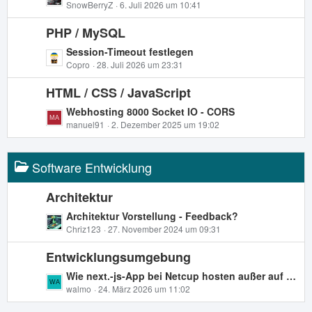
e
SnowBerryZ
6. Juli 2026 um 10:41
t
t
r
PHP / MySQL
z
ä
t
L
Session-Timeout festlegen
g
e
e
Copro
28. Juli 2026 um 23:31
e
B
t
e
HTML / CSS / JavaScript
z
i
t
L
Webhosting 8000 Socket IO - CORS
t
e
e
manuel91
2. Dezember 2025 um 19:02
r
B
t
ä
e
z
g
i
Software Entwicklung
t
e
t
e
r
B
Architektur
ä
e
L
Architektur Vorstellung - Feedback?
g
i
e
Chriz123
27. November 2024 um 09:31
e
t
t
r
Entwicklungsumgebung
z
ä
t
L
Wie next.-js-App bei Netcup hosten außer auf einem VPS?
g
e
e
walmo
24. März 2026 um 11:02
e
B
t