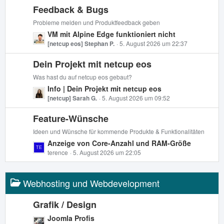
t
ä
Feedback & Bugs
z
g
t
e
Probleme melden und Produktfeedback geben
e
L
VM mit Alpine Edge funktioniert nicht
B
e
[netcup eos] Stephan P.
5. August 2026 um 22:37
e
t
i
Dein Projekt mit netcup eos
z
t
t
Was hast du auf netcup eos gebaut?
r
e
L
Info | Dein Projekt mit netcup eos
ä
B
e
[netcup] Sarah G.
5. August 2026 um 09:52
g
e
t
e
i
Feature-Wünsche
z
t
t
Ideen und Wünsche für kommende Produkte & Funktionalitäten
r
e
L
Anzeige von Core-Anzahl und RAM-Größe
ä
B
e
terence
5. August 2026 um 22:05
g
e
t
e
i
z
t
Webhosting und Webdevelopment
t
r
e
ä
B
Grafik / Design
g
e
L
Joomla Profis
e
i