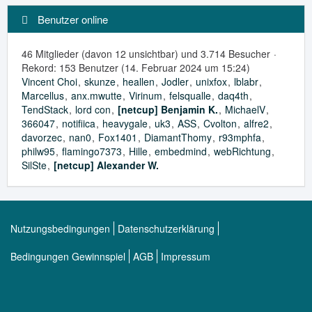
Benutzer online
46 Mitglieder (davon 12 unsichtbar) und 3.714 Besucher
Rekord: 153 Benutzer (
14. Februar 2024 um 15:24
)
Vincent Choi
skunze
heallen
Jodler
unixfox
lblabr
Marcellus
anx.mwutte
Virinum
felsqualle
daq4th
TendStack
lord con
[netcup] Benjamin K.
MichaelV
366047
notifiica
heavygale
uk3
ASS
Cvolton
alfre2
davorzec
nan0
Fox1401
DiamantThomy
r93mphfa
philw95
flamingo7373
Hille
embedmind
webRichtung
SilSte
[netcup] Alexander W.
Nutzungsbedingungen
Datenschutzerklärung
Bedingungen Gewinnspiel
AGB
Impressum