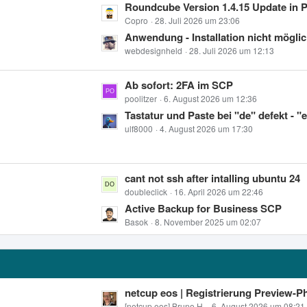
L
Roundcube Version 1.4.15 Update in 
e
e
e
Copro
28. Juli 2026 um 23:06
B
t
Anwendung - Installation nicht möglic
e
z
webdesignheld
28. Juli 2026 um 12:13
i
t
t
e
L
Ab sofort: 2FA im SCP
r
B
e
poolitzer
6. August 2026 um 12:36
ä
e
t
Tastatur und Paste bei "de" defekt - "
g
i
z
ulf8000
4. August 2026 um 17:30
e
t
t
r
e
ä
B
L
cant not ssh after intalling ubuntu 24
g
e
e
doubleclick
16. April 2026 um 22:46
e
i
t
Active Backup for Business SCP
t
z
Basok
8. November 2025 um 02:07
r
t
ä
e
g
B
e
e
L
netcup eos | Registrierung Preview-P
i
[netcup eos] Bruno H.
6. August 2026 um 08:21