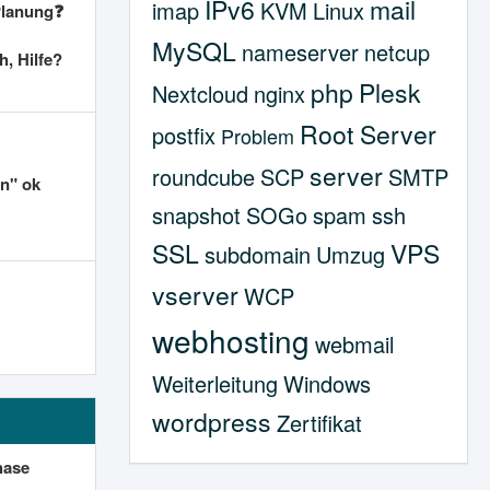
IPv6
mail
imap
KVM
Linux
Planung❓
MySQL
nameserver
netcup
h, Hilfe?
php
Plesk
Nextcloud
nginx
Root Server
postfix
Problem
server
roundcube
SCP
SMTP
en" ok
snapshot
SOGo
spam
ssh
SSL
VPS
subdomain
Umzug
vserver
WCP
webhosting
webmail
Weiterleitung
Windows
wordpress
Zertifikat
hase