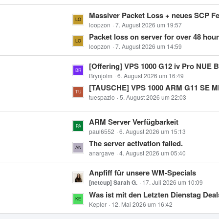
r
t
L
Massiver Packet Loss + neues SCP Fehler, Stando
ä
e
e
loopzon
7. August 2026 um 19:57
g
B
t
Packet loss on server for over 48 hours 
e
e
z
loopzon
7. August 2026 um 14:59
i
t
t
L
[Offering] VPS 1000 G12 iv Pro NUE BW25 (4vcpu, 8gb ram,
e
r
e
Brynjolm
6. August 2026 um 16:49
B
ä
t
[TAUSCHE] VPS 1000 ARM G11 SE MNZ ADV24 gegen x86 (
e
g
z
tuespazio
5. August 2026 um 22:03
i
e
t
t
e
L
ARM Server Verfügbarkeit
r
B
e
paul6552
6. August 2026 um 15:13
ä
e
t
The server activation failed.
g
i
z
anargave
4. August 2026 um 05:40
e
t
t
L
Anpfiff für unsere WM-Specials
r
e
e
[netcup] Sarah G.
17. Juli 2026 um 10:09
ä
B
t
Was ist mit den Letzten Dienstag Dea
g
e
z
Kepler
12. Mai 2026 um 16:42
e
i
t
t