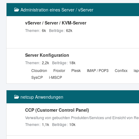
Administration eines Server / vServer
vServer / Server / KVM-Server
Themen
6k
Beiträge
62k
Server Konfiguration
Themen
2,2k
Beiträge
18k
U
Cloudron
Froxlor
Plesk
IMAP / POP3
Confixx
is
n
SysCP
i-MSCP
t
e
netcup Anwendungen
r
f
CCP (Customer Control Panel)
o
r
Verwaltung von gebuchten Produkten/Services und Einsicht von Re
e
Themen
1,1k
Beiträge
10k
n