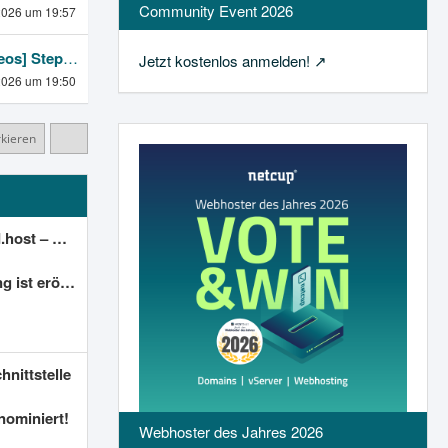
Community Event 2026
2026 um 19:57
[netcup eos] Stephan P.
Jetzt kostenlos anmelden!
2026 um 19:50
rkieren
 & Server-Verwaltung]
 eröffnet!
nittstelle
nominiert!
Webhoster des Jahres 2026