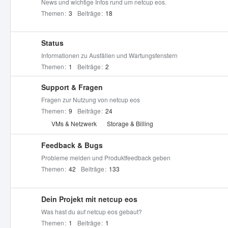
News und wichtige Infos rund um netcup eos.
Themen
3
Beiträge
18
Status
Informationen zu Ausfällen und Wartungsfenstern
Themen
1
Beiträge
2
Support & Fragen
Fragen zur Nutzung von netcup eos
Themen
9
Beiträge
24
U
VMs & Netzwerk
Storage & Billing
n
t
Feedback & Bugs
e
Probleme melden und Produktfeedback geben
r
Themen
42
Beiträge
133
f
o
Dein Projekt mit netcup eos
r
e
Was hast du auf netcup eos gebaut?
n
Themen
1
Beiträge
1