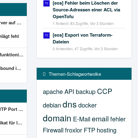
[eos] Fehler beim Löschen der
Source-Adressen einer ACL via
OpenTofu
ows Server 2022
1 Antwort, 83 Zugriffe, Vor 3 Stunden
[eos] Export von Terraform-
ägt fehl
Dateien
0 Antworten, 47 Zugriffe, Vor 2 Stunden
eren nicht.
ion.outlook.com
Themen-Schlagwortwolke
CCP
apache
API
backup
dns
debian
docker
 is closed)
domain
email
E-Mail
fehler
a.de gesucht
Firewall
froxlor
FTP
hosting