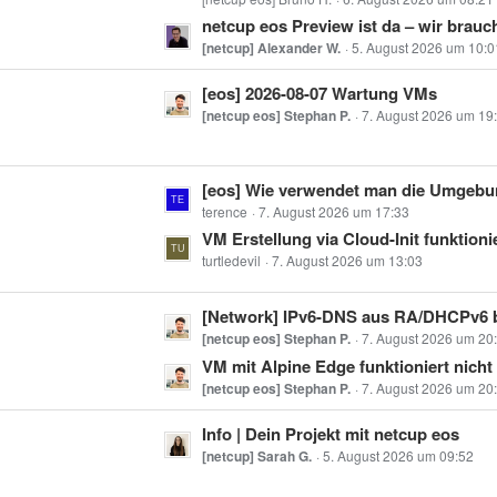
e
t
t
netcup eos Preview ist da – wir brauchen eu
r
z
[netcup] Alexander W.
5. August 2026 um 10:0
ä
t
g
L
[eos] 2026-08-07 Wartung VMs
e
e
e
[netcup eos] Stephan P.
7. August 2026 um 19
B
t
e
z
i
L
[eos] Wie verwendet man die Umgebungsvariablen EOS_CLIENT_*
t
t
e
terence
7. August 2026 um 17:33
e
r
t
VM Erstellung via Cloud-Init funktionie
B
ä
z
turtledevil
7. August 2026 um 13:03
e
g
t
i
e
e
t
L
[Network] IPv6-DNS aus RA/DHCPv6 beantwortet keine externen Anfragen (
B
r
e
[netcup eos] Stephan P.
7. August 2026 um 20
e
ä
t
VM mit Alpine Edge funktioniert nicht
i
g
z
[netcup eos] Stephan P.
7. August 2026 um 20
t
e
t
r
L
Info | Dein Projekt mit netcup eos
e
ä
e
[netcup] Sarah G.
5. August 2026 um 09:52
B
g
t
e