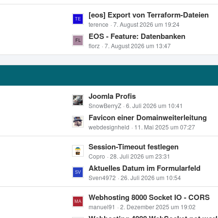
e
z
i
L
[eos] Export von Terraform-Dateien
t
t
e
terence
7. August 2026 um 19:24
e
r
t
EOS - Feature: Datenbanken
B
ä
z
florz
7. August 2026 um 13:47
e
g
t
i
e
e
t
B
r
e
ä
L
Joomla Profis
i
g
e
SnowBerryZ
6. Juli 2026 um 10:41
t
e
t
Favicon einer Domainweiterleitung
r
z
webdesignheld
11. Mai 2025 um 07:27
ä
t
g
L
Session-Timeout festlegen
e
e
e
Copro
28. Juli 2026 um 23:31
B
t
Aktuelles Datum im Formularfeld
e
z
Sven4972
26. Juli 2026 um 10:54
i
t
t
L
Webhosting 8000 Socket IO - CORS
e
r
e
manuel91
2. Dezember 2025 um 19:02
B
ä