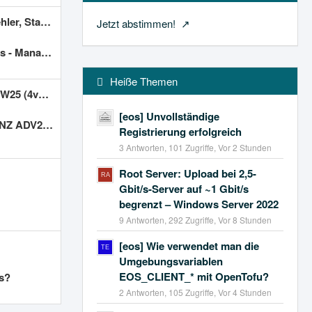
rt Nürnberg
Jetzt abstimmen!
- Manassas
Heiße Themen
 512gb nvme)
[eos] Unvollständige
RS oder VPS)
Registrierung erfolgreich
3 Antworten, 101 Zugriffe, Vor 2 Stunden
Root Server: Upload bei 2,5-
Gbit/s-Server auf ~1 Gbit/s
begrenzt – Windows Server 2022
9 Antworten, 292 Zugriffe, Vor 8 Stunden
[eos] Wie verwendet man die
Umgebungsvariablen
EOS_CLIENT_* mit OpenTofu?
ls?
2 Antworten, 105 Zugriffe, Vor 4 Stunden