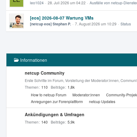
leo1024
28. Juli 2026 um 04:22
Ausfälle von netcup-Dienste
[eos] 2026-08-07 Wartung VMs
[netcup eos] Stephan P.
7. August 2026 um 10:29
Status
Informationen
netcup Community
Erste Schritte im Forum, Vorstellung der Moderator:innen, Community
Themen
110
Beiträge
1,8k
U
How to netcup Forum
Moderator:innen
Community-Projek
n
Anregungen zur Forenplattform
netcup Updates
t
e
Ankündigungen & Umfragen
r
Themen
140
Beiträge
5,9k
f
o