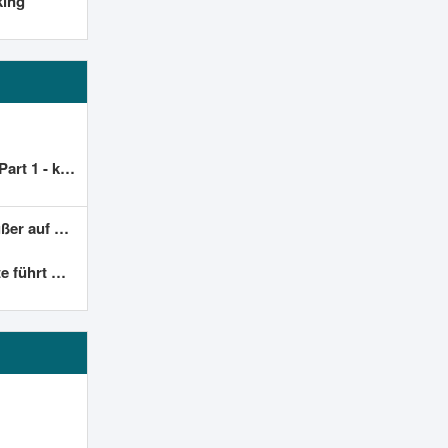
king
 wer helfen?
einem VPS?
ern der alte Code