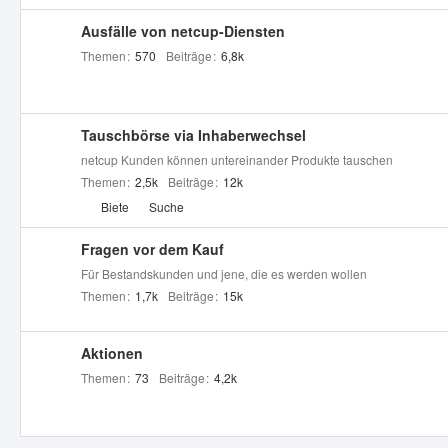
r
Ausfälle von netcup-Diensten
e
Themen
570
Beiträge
6,8k
n
Tauschbörse via Inhaberwechsel
netcup Kunden können untereinander Produkte tauschen
Themen
2,5k
Beiträge
12k
U
Biete
Suche
n
t
Fragen vor dem Kauf
e
Für Bestandskunden und jene, die es werden wollen
r
Themen
1,7k
Beiträge
15k
f
o
Aktionen
r
Themen
73
Beiträge
4,2k
e
n