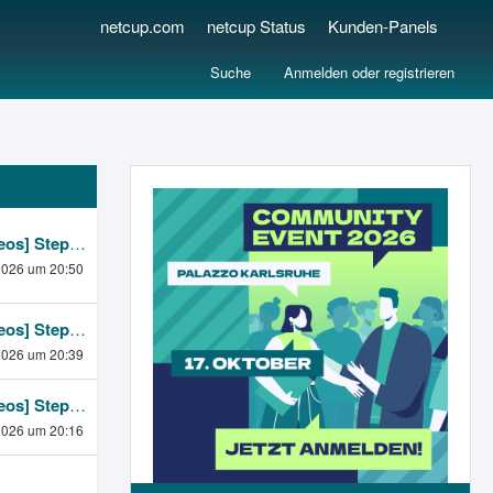
netcup.com
netcup Status
Kunden-Panels
Suche
Anmelden oder registrieren
[netcup eos] Stephan P.
2026 um 20:50
[netcup eos] Stephan P.
2026 um 20:39
[netcup eos] Stephan P.
2026 um 20:16