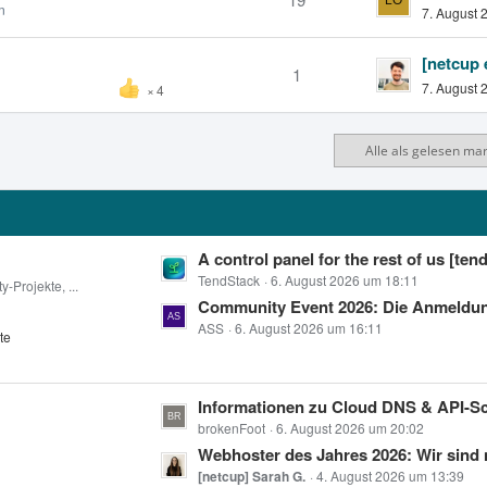
n
7. August 
1
7. August 
4
Alle als gelesen ma
L
A control panel for the rest of us [tend.host – Das Open-Source-Control-Panel für App-Deployments, Backups
e
TendStack
6. August 2026 um 18:11
-Projekte, ...
t
Community Event 2026: Die Anmeldung ist
z
ASS
6. August 2026 um 16:11
te
t
e
B
L
Informationen zu Cloud DNS & API-Sch
e
e
brokenFoot
6. August 2026 um 20:02
i
t
Webhoster des Jahres 2026: Wir sind 
t
z
[netcup] Sarah G.
4. August 2026 um 13:39