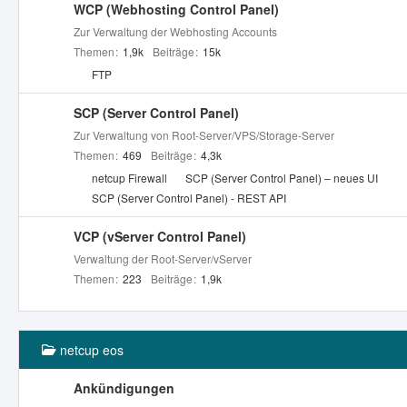
WCP (Webhosting Control Panel)
Zur Verwaltung der Webhosting Accounts
Themen
1,9k
Beiträge
15k
U
FTP
n
t
SCP (Server Control Panel)
e
Zur Verwaltung von Root-Server/VPS/Storage-Server
r
Themen
469
Beiträge
4,3k
f
U
netcup Firewall
SCP (Server Control Panel) – neues UI
o
n
SCP (Server Control Panel) - REST API
r
t
e
e
VCP (vServer Control Panel)
n
r
Verwaltung der Root-Server/vServer
f
Themen
223
Beiträge
1,9k
o
r
e
netcup eos
n
Ankündigungen