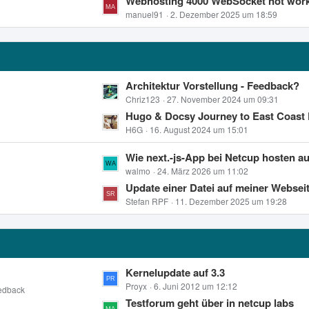
t
Webhosting 4000 WebSocket not wor
e
g
z
manuel91
2. Dezember 2025 um 18:59
i
e
t
t
e
r
B
ä
e
g
L
Architektur Vorstellung - Feedback?
i
e
e
Chriz123
27. November 2024 um 09:31
t
t
Hugo & Docsy Journey to East Coast Part 1 - kann
r
z
H6G
16. August 2024 um 15:01
ä
t
g
L
Wie next.-js-App bei Netcup hosten außer auf 
e
e
e
walmo
24. März 2026 um 11:02
B
t
Update einer Datei auf meiner Webseite führt NICHT dazu, daß sie ausgeführt wird, sond
e
z
Stefan RPF
11. Dezember 2025 um 19:28
i
t
t
e
r
B
ä
e
g
L
Kernelupdate auf 3.3
i
e
e
Proyx
6. Juni 2012 um 12:12
edback
t
t
Testforum geht über in netcup labs
r