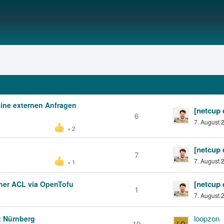
ine externen Anfragen
6
7. August 
2
7
7. August 
1
iner ACL via OpenTofu
1
7. August 
loopzon
t Nürnberg
19