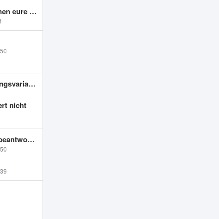
re Meinung
1
:50
 mit OpenTofu?
rt nicht
nur eigene Zone)
:50
:39