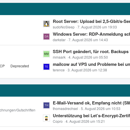
e
r
B
ä
e
g
L
Root Server: Upload bei 2,5-Gbit/s-Server auf ~1 Gbit/s begrenzt – Wind
i
e
e
sudoNoSleep
7. August 2026 um 19:03
t
t
Windows Server: RDP-Anmeldung schl
r
z
darkstar
7. August 2026 um 14:43
ä
t
g
L
SSH Port geändert, für root. Backups funktioni
e
e
e
mmaark
4. August 2026 um 05:50
B
t
mailcow auf VPS und Probleme bei unbound im Zusammenhang mit mail.protect
e
pCP
Deprecated
z
terence
3. August 2026 um 12:38
i
t
t
e
r
B
ä
e
g
i
L
E-Mail-Versand ok, Empfang nicht (SMTP Port 25
e
t
e
thomasdrechsel
5. August 2026 um 10:53
chnungen/Gutschriften
r
t
Unterstützung bei Let’s-Encrypt-Zertifikat für ludivant
ä
z
Copro
4. August 2026 um 15:21
g
t